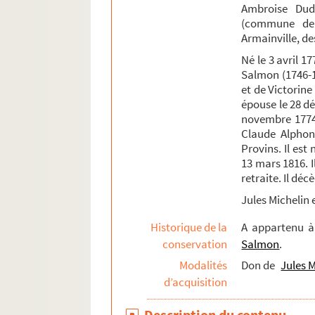
Fonds Émile Lefèvre : notes et articles sur Pr
Ambroise Dudu
(commune de 
Fonds Maximilien-Michelin, suite
Armainville, de
Fonds Armand-Bernard-Moreau-de-La Roche
Né le 3 avril 1
Fonds de la famille Pétillon et de ses alliés
Salmon (1746-1
et de Victorine 
Fonds Jean-Baptiste-Rivot
épouse le 28 d
Fonds Louis-Rogeron
novembre 1774 
Claude Alphons
Provins. Il es
13 mars 1816. I
retraite. Il déc
Jules Michelin e
Historique de la
A appartenu 
conservation
Salmon
.
Modalités
Don de
Jules M
d’acquisition
Description du contenu