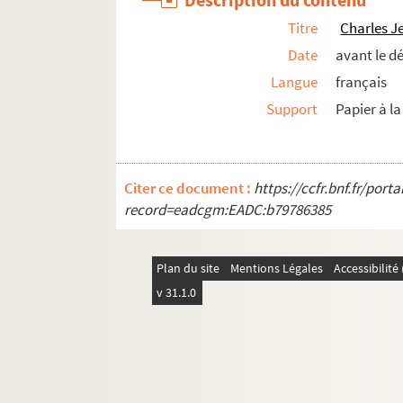
Titre
Charles J
Date
avant le d
Langue
français
Support
Papier à la
Citer ce document :
https://ccfr.bnf.fr/por
record=eadcgm:EADC:b79786385
Plan du site
Mentions Légales
Accessibilit
v 31.1.0