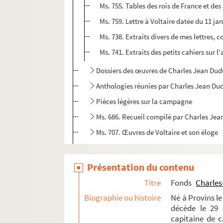
Ms. 755. Tables des rois de France et de
Ms. 759. Lettre à Voltaire datée du 11 jan
Ms. 738. Extraits divers de mes lettres, c
Ms. 741. Extraits des petits cahiers sur 
Dossiers des œuvres de Charles Jean Dudu
Anthologies réunies par Charles Jean Dud
Pièces légères sur la campagne
Ms. 686. Recueil compilé par Charles Jea
Ms. 707. Œuvres de Voltaire et son éloge
Ms. 757. Les extravagances du jour, comédie
Papiers de famille
Présentation du contenu
Ms. 751. Maximilien Michelin. Liste des œuv
Titre
Fonds
Charles
Biographie ou histoire
Fonds Edme-Jean-Noël-Hénin
Né à Provins le
décède le 29 
Fonds Pierre-Lebrun
capitaine de ca