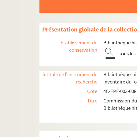
Dossier n° 14
Dossier n° 15
Dossier n° 16
Présentation globale de la collecti
Dossier n° 17
Etablissement de
Bibliothèque his
Dossier n° 18
conservation
Tous les
Dossier n° 19
Dossier n° 20
Dossier n° 21
Intitulé de l'instrument de
Bibliothèque hi
recherche
Inventaire du f
Dossier n° 21 bis
Cote
4C-EPF-003-0082
Dossier n° 22
Titre
Commission du V
Dossier n° 23
Bibliothèque his
Dossier n° 24
Dossier n° 25
Dossier n° 26