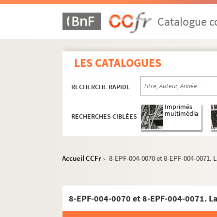
10e arrondissement
Catalogue co
Dossier n° 1
Dossier n° 2
LES CATALOGUES
Dossier n° 3
Dossier n° 4
RECHERCHE RAPIDE
Dossier n° 5
Dossier n° 6
Imprimés
multimédia
RECHERCHES CIBLÉES
Dossier n° 7
Dossier n° 8
Dossier n° 9
Accueil CCFr
8-EPF-004-0070 et 8-EPF-004-0071. L
>
Dossier n° 10
Dossier n° 11
Dossier n° 12
Dossier n° 13