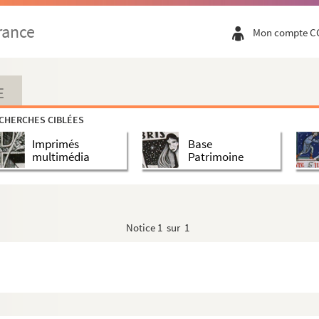
rance
Mon compte C
E
CHERCHES CIBLÉES
Imprimés
Base
multimédia
Patrimoine
Notice
1 sur 1