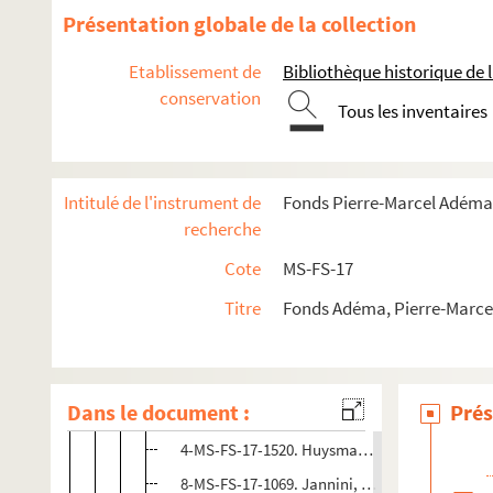
Pierre-Marcel Adéma
Présentation globale de la collection
Activités
Etablissement de
Bibliothèque historique de la
Collection
conservation
Tous les inventaires
Correspondance
Lettres de Pierre-Marcel Adéma
Lettres à Pierre-Marcel Adéma
Intitulé de l'instrument de
Fonds Pierre-Marcel Adéma
recherche
A-B
Cote
MS-FS-17
C-D
F-G
Titre
Fonds Adéma, Pierre-Marcel 
H-M
4-MS-FS-17-1230. Hébert, Pierre
Dans le document :
Prés
4-MS-FS-17-1214. Hubert, Etienne-Alain
4-MS-FS-17-1520. Huysmans, Armand
8-MS-FS-17-1069. Jannini, Pasquale Aniel