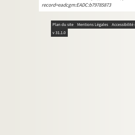
record=eadcgm:EADC:b79785873
Plan du site
Mentions Légales
Accessibilit
v 31.1.0