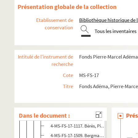
Présentation globale de la collection
Lettres à Pierre-Marcel Adéma
A-B
Etablissement de
Bibliothèque historique de la
conservation
4-MS-FS-17-1215. Abraham, Pierre
Tous les inventaires
4-MS-FS-17-1147. Adler, Rose
4-MS-FS-17-1207. Aelberts, Pierre
Intitulé de l'instrument de
Fonds Pierre-Marcel Adéma
4-MS-FS-17-1148. Albert-Birot, Arlette
recherche
8-MS-FS-17-0707. Amiet, Charles
Cote
MS-FS-17
4-MS-FS-17-1183. Auric, Georges
Titre
Fonds Adéma, Pierre-Marcel 
4-MS-FS-17-1116. Balandier, Franck
4-MS-FS-17-1184. Bates, Scott
4-MS-FS-17-1508. Bazard, Eliane
Dans le document :
Prés
8-MS-FS-17-1064. Belleli, Maria-Luisa
4-MS-FS-17-1117. Bérès, Pierre
4-MS-FS-17-1509. Bergman, Pär