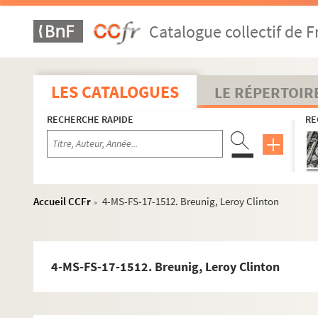
Catalogue collectif de F
LES CATALOGUES
LE RÉPERTOIR
RECHERCHE RAPIDE
RE
Guillaume Apollinaire
Accueil CCFr
4-MS-FS-17-1512. Breunig, Leroy Clinton
>
Pierre-Marcel Adéma
Activités
4-MS-FS-17-1512. Breunig, Leroy Clinton
Collection
Correspondance
Lettres de Pierre-Marcel Adéma