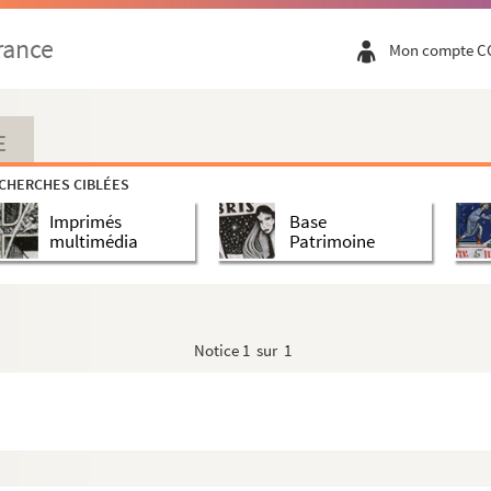
rance
Mon compte C
E
CHERCHES CIBLÉES
Imprimés
Base
multimédia
Patrimoine
Notice
1 sur 1