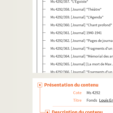
Ms 4292/357. "L'Egoïste"
Ms 4292/358. [Journal] "Théâtre"
Ms 4292/359. [Journal] "L'Agenda"
Ms 4292/360. [Journal] "Chant profond"
Ms 4292/361. [Journal] 1940-1941
Ms 4292/362. [Journal) "Pages de journa
Ms 4292/363. [Journal] "Fragments d'un
Ms 4292/364. [Journal] "Mémorial des a
Ms 4292/365. [Journal] [La mort de Max
Ms 4292/366. [Journal] "Fragments d'un
Ms 4292/367. "Journal 1956"
Présentation du contenu
Ms 4292/368. "Extrait d'un journal"
Cote
Ms 4292
Ms 4292/369. "Pages de Journal"
Titre
Fonds
Louis E
Ms 4292/370. [Epreuves d'imprimeur]
Ms 4292/371. [Epreuves d'imprimeur] "T
Description du contenu