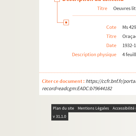
Ms 4292/372. "Chant royal pour le tom
Titre
Oeuvres lit
Ms 4292/373. Poèmes de Geo-Norge, Armel G
Cote
Ms 42
Ms 4272/374. Poèmes de différents auteurs
Titre
Oraça
Ms 4292/375. Texte de Sigmund Freud
Date
1932-
Ms 4292/376. Poésies d'André Paraillous
Description physique
4 feuil
Ms 4292/377.
Jour
- poèmes de Nic. H. Bazin
Ms 4292/378.
Sept fois quatorze
poèmes de Ch
Ms 4292/379.
Idearium espagnol
d'Angel Gan
Citer ce document :
https://ccfr.bnf.fr/por
Ms 4292/380.
Un vivant parle pour les morts
record=eadcgm:EADC:b79644182
Ms 4292/381.
Désert
poème de J. M. Guirao
Ms 4292/382. Poèmes de Denise Laporte-Gre
Plan du site
Mentions Légales
Accessibilit
Ms 4292/383.
Terre de salut
de Jean Païdassi
v 31.1.0
Ms 4292/384.
Plages de soleil
de René Rouge
Ms 4292/385.
Visage de l'amour