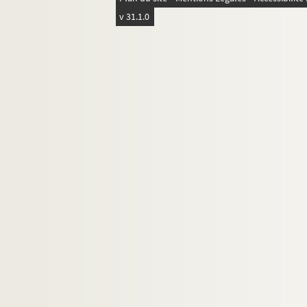
8-DEP-016-0301. J. Roussel
v 31.1.0
8-DEP-016-0275. John Sandt et L
8-DEP-016-0274. Sanville
4-DEP-016-0410. Sauvaget
8-DEP-016-0810. Mme Schutz
1-DEP-016-0024. Scoop's interna
2-DEP-016-0075. Sindler
8-DEP-016-0376. Société des ma
8-DEP-016-0292. Madame Suzan
8-DEP-016-0346. Sweaters bazaa
8-DEP-016-0441. Thiberge, Aux
4-DEP-016-0485. Toutmain
4-DEP-016-0266. L. Tribout, puis 
8-DEP-016-0437. L. Tronchon
4-DEP-016-0452. Valrose