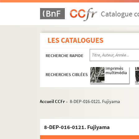
8-DEP-016-0366. Acanthe
Catalogue co
8-DEP-016-0051. Alice Agussol
8-DEP-016-0149. L. Arnoux
8-DEP-016-0330. Veuve Barde, p
LES CATALOGUES
8-DEP-016-0063. Bernard
Blanchard
RECHERCHE RAPIDE
8-DEP-016-0762. Jane Blanchot
Imprimés
4-DEP-016-1032. Bordage, puis 
multimédia
RECHERCHES CIBLÉES
4-DEP-016-0587. Bouvier Frères
4-DEP-016-0467. Marcel Bur
Accueil CCFr
8-DEP-016-0121. Fujiyama
8-DEP-016-0064. Busvine
>
4-DEP-016-1035. Carette
4-DEP-016-0184. Caroline
8-DEP-016-0121. Fujiyama
4-DEP-016-0314. Cashmere hous