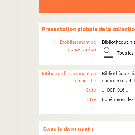
8-DEP-016-0439. Jane Chardon
8-DEP-016-0766. Charley
8-DEP-016-0101. C.-J. Cocks, Th
Présentation globale de la collecti
2-DEP-016-0048. Colledeboeuf, M
8-DEP-016-0178. Collignon Pierr
Etablissement de
Bibliothèque his
4-DEP-016-0483. Corner stores
conservation
Tous les
8-DEP-016-0085. Juliette Courtis
8-DEP-016-0771. Creed
Intitulé de l'instrument de
Bibliothèque h
8-DEP-016-0097. Derby
recherche
commerces et d
8-DEP-016-0104. Georges Desbro
Cote
...-DEP-016-...
4-DEP-016-0202. Desprin et Cie
Titre
Éphémères des 
4-DEP-016-0154. Aux Deux pôles
8-DEP-016-0440. Les Doigts de 
8-DEP-016-0098. Dorat
Dans le document :
4-DEP-016-0267. Duru Frères, Ma