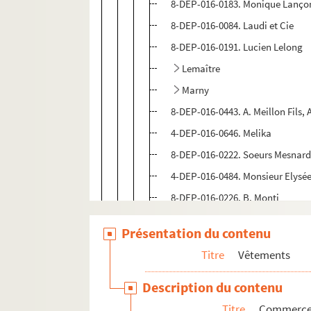
8-DEP-016-0183. Monique Lanço
8-DEP-016-0084. Laudi et Cie
8-DEP-016-0191. Lucien Lelong
Lemaître
Marny
8-DEP-016-0443. A. Meillon Fils, 
4-DEP-016-0646. Melika
8-DEP-016-0222. Soeurs Mesnar
4-DEP-016-0484. Monsieur Elysé
8-DEP-016-0226. B. Monti
4-DEP-016-0336. Amédée Muelle 
Présentation du contenu
8-DEP-016-0208. Muris
Titre
Vêtements
Nicoll, puis H.J. Nicoll and Co
4-DEP-016-0344. Novelty
Description du contenu
8-DEP-016-0235. Parabère
Titre
Commerces 