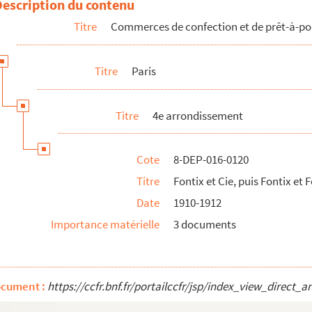
Description du contenu
Titre
Commerces de confection et de prêt-à-po
Titre
Paris
ue Pernelle
Titre
4e arrondissement
yable
Cote
8-DEP-016-0120
ashion
Titre
Fontix et Cie, puis Fontix et F
ap de Suède
Date
1910-1912
Importance matérielle
3 documents
th Gratacap, A la Bonne renommée
ocument :
https://ccfr.bnf.fr/portailccfr/jsp/index_view_dire