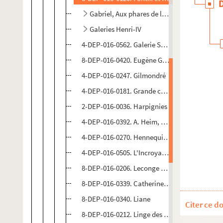
Gabriel, Aux phares de la Bastille
Galeries Henri-IV
4-DEP-016-0562. Galerie Sully
8-DEP-016-0420. Eugène Géray, Au Coin de la r
4-DEP-016-0247. Gilmondré
4-DEP-016-0181. Grande chemiserie de l'Incro
2-DEP-016-0036. Harpignies
4-DEP-016-0392. A. Heim, puis Belfer, Rivoli-F
4-DEP-016-0270. Hennequin et Dugrais, Au dr
4-DEP-016-0505. L'Incroyable
8-DEP-016-0206. Leconge et Willmann
8-DEP-016-0339. Catherine Legrand et Elisab
8-DEP-016-0340. Liane
Citer ce d
8-DEP-016-0212. Linge des Vosges