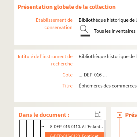
2e arrondissement
Présentation globale de la collection
3e arrondissement
Etablissement de
Bibliothèque historique de la
4e arrondissement
conservation
Tous les inventaires
4-DEP-016-0166. A la Belle bouquetière
8-DEP-016-0165. Blunau
4-DEP-016-0432. J. Bonnet, puis A. Lelong Seni
Intitulé de l'instrument de
Bibliothèque historique de
8-DEP-016-0363. Cardamone
recherche
8-DEP-016-0137. A. Chapu, Au Camélia
Cote
...-DEP-016-...
4-DEP-016-0479. Daniel
Titre
Éphémères des commerces 
8-DEP-016-0352. David Dresler
8-DEP-016-0419. A l'Elégant
4-DEP-016-0207. Aux Elégantes
Dans le document :
Prés
8-DEP-016-0111. The Elegant tailor
8-DEP-016-0110. A l'Enfant prodigue
8-DEP-016-0120. Fontix et Cie, puis Fontix et F