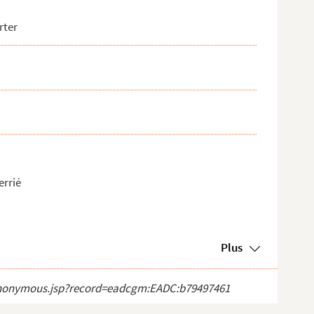
rter
errié
Plus
ct_anonymous.jsp?record=eadcgm:EADC:b79497461