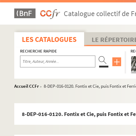
Catalogue collectif de F
LES CATALOGUES
LE RÉPERTOIR
RECHERCHE RAPIDE
RE
Mercerie
Linge de maison, blanc, trousseaux
Accueil CCFr
8-DEP-016-0120. Fontix et Cie, puis Fontix et Ferri
>
Vêtements
Commerces de confection et de prêt-à-porter
8-DEP-016-0120. Fontix et Cie, puis Fontix et Fe
Paris
1er arrondissement