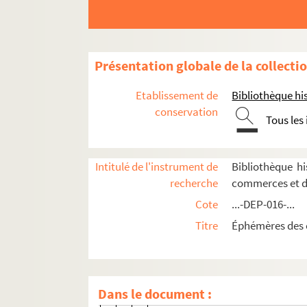
Paris
1er arrondissement
2e arrondissement
Présentation globale de la collecti
3e arrondissement
Etablissement de
Bibliothèque his
4e arrondissement
conservation
Tous les
4-DEP-016-0166. A la Belle bouqu
8-DEP-016-0165. Blunau
Intitulé de l'instrument de
Bibliothèque h
4-DEP-016-0432. J. Bonnet, puis 
recherche
commerces et d
8-DEP-016-0363. Cardamone
Cote
...-DEP-016-...
8-DEP-016-0137. A. Chapu, Au C
Titre
Éphémères des 
4-DEP-016-0479. Daniel
8-DEP-016-0352. David Dresler
8-DEP-016-0419. A l'Elégant
Dans le document :
4-DEP-016-0207. Aux Elégantes