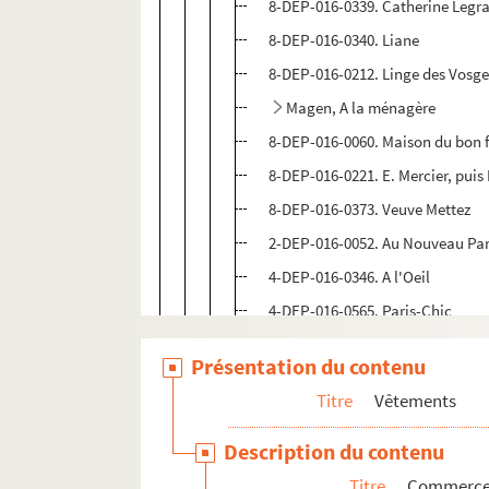
8-DEP-016-0339. Catherine Legr
8-DEP-016-0340. Liane
8-DEP-016-0212. Linge des Vosge
Magen, A la ménagère
8-DEP-016-0060. Maison du bon 
8-DEP-016-0221. E. Mercier, puis 
8-DEP-016-0373. Veuve Mettez
2-DEP-016-0052. Au Nouveau Par
4-DEP-016-0346. A l'Oeil
4-DEP-016-0565. Paris-Chic
8-DEP-016-0378. Perchet Frères
Présentation du contenu
2-DEP-016-0102. Au Quartier Rivo
Titre
Vêtements
8-DEP-016-0261. Alain Régent
4-DEP-016-0566. Roubaix Tailleu
Description du contenu
8-DEP-016-0421. E. Souffrain, C
Titre
Commerces 