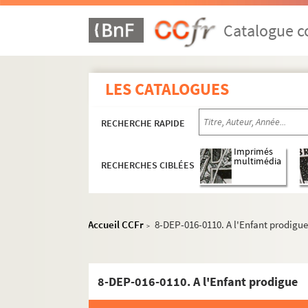
Catalogue co
LES CATALOGUES
RECHERCHE RAPIDE
Imprimés
multimédia
RECHERCHES CIBLÉES
Accueil CCFr
8-DEP-016-0110. A l'Enfant prodigu
>
Mercerie
Linge de maison, blanc, trousseaux
Vêtements
8-DEP-016-0110. A l'Enfant prodigue
Commerces de confection et de prêt-à-port