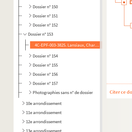
Dossier n° 150
Dossier n° 151
Dossier n° 152
Dossier n° 153
4C-EPF-003-3825. Lansiaux, Charles (Photographe) Pa
Dossier n° 154
Dossier n° 155
Dossier n° 156
Dossier n° 157
Citer ce d
Photographies sans n° de dossier
10e arrondissement
11e arrondissement
12e arrondissement
13e arrondissement