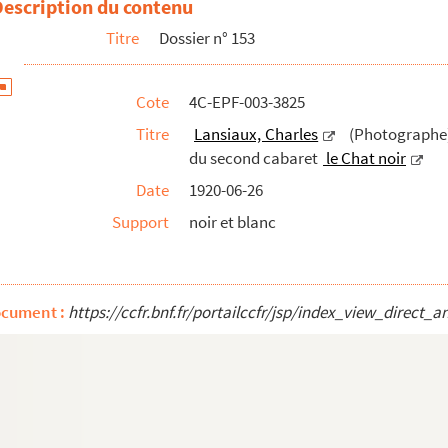
Description du contenu
Titre
Dossier n° 153
Cote
4C-EPF-003-3825
Titre
Lansiaux, Charles
(Photographe) 
ris. 12, rue Victor Massé. La Façade, emplacement du second cabar...
du second cabaret
le Chat noir
Date
1920-06-26
Support
noir et blanc
ocument :
https://ccfr.bnf.fr/portailccfr/jsp/index_view_dire