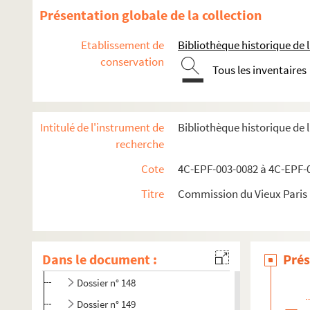
Dossier n° 135
Présentation globale de la collection
Dossier n° 136
Etablissement de
Bibliothèque historique de la
Dossier n° 137
conservation
Dossier n° 138
Tous les inventaires
Dossier n° 139
Dossier n° 140
Intitulé de l'instrument de
Bibliothèque historique de 
Dossier n° 141
recherche
Dossier n° 142
Cote
4C-EPF-003-0082 à 4C-EPF-0
Dossier n° 143
Titre
Commission du Vieux Paris :
Dossier n° 144
Dossier n° 145
Dossier n° 146
Dans le document :
Prés
Dossier n° 147
Dossier n° 148
Dossier n° 149