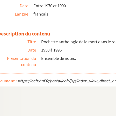
 la présidence de Michel Lebrun
Date
Entre 1970 et 1990
Langue
français
Description du contenu
Titre
Pochette anthologie de la mort dans le r
Date
1950 à 1996
Présentation du
Ensemble de notes.
contenu
ocument :
https://ccfr.bnf.fr/portailccfr/jsp/index_view_dire