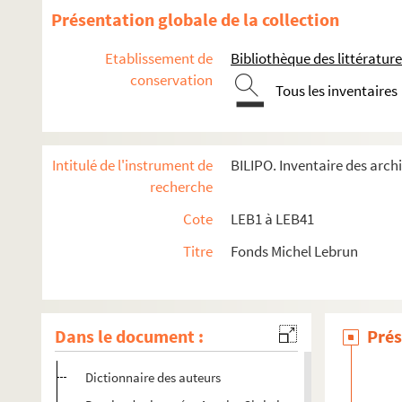
LEB12. Boîte Iconographie - Photos films - Articles - Dess
Présentation globale de la collection
LEB13. Boîte Iconographie Polar
Etablissement de
Bibliothèque des littérature
LEB14. Boîte Jeux Polar - Articles BD - Almanach 83 - Artic
conservation
Tous les inventaires
LEB15. Boîte Lebrun - Dossier Reims - Petite documentatio
LEB16. Boîte Michel Lebrun Auteur A3
LEB17. Boîte Michel Lebrun Auteur C1 - Scénario OSS 117 - 
Intitulé de l'instrument de
BILIPO. Inventaire des arch
LEB18. Boîte Michel Lebrun Auteur C4
recherche
LEB19. Boîte Michel Lebrun Auteur ciné
Cote
LEB1 à LEB41
LEB20. Boîte Michel Lebrun Auteur courrier H1
Titre
Fonds Michel Lebrun
LEB21. Boîte Michel Lebrun Auteur TV A1
LEB22. Boîte Michel Lebrun Auteur TV A2
LEB23. Boîte Michel Lebrun critique de cinéma
Dans le document :
Prés
LEB24. Boîte Michel Lebrun critique Polar A1
Dictionnaire des auteurs