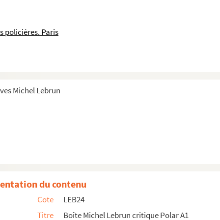
ins humour
s policières. Paris
les publiés
n diverse
Furie à Bahia
ives Michel Lebrun
entation du contenu
Cote
LEB24
Titre
Boîte Michel Lebrun critique Polar A1