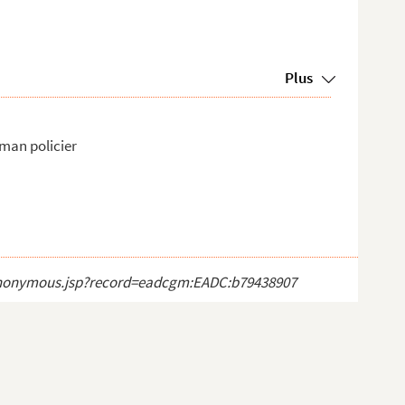
Plus
oman policier
ct_anonymous.jsp?record=eadcgm:EADC:b79438907