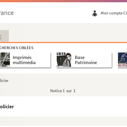
rance
Mon compte C
E
CHERCHES CIBLÉES
Imprimés
Base
multimédia
Patrimoine
ion - Correspondance
icier
Notice
1 sur 1
 Année Du Crime 82
s 1956-60
olicier