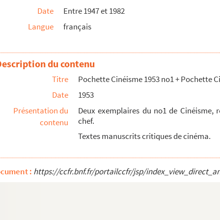
Date
Entre 1947 et 1982
Langue
français
Description du contenu
Titre
Pochette Cinéisme 1953 no1 + Pochette C
Date
1953
Présentation du
Deux exemplaires du no1 de Cinéisme, r
1951
chef.
contenu
Textes manuscrits critiques de cinéma.
ocument :
https://ccfr.bnf.fr/portailccfr/jsp/index_view_dire