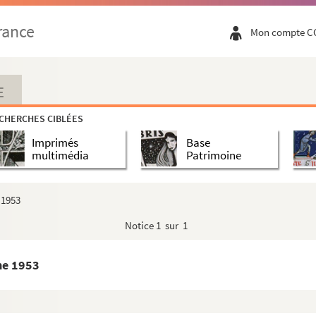
rance
Mon compte C
E
CHERCHES CIBLÉES
Imprimés
Base
multimédia
Patrimoine
 1953
ion - Correspondance
Notice
1 sur 1
me 1953
 Année Du Crime 82
s 1956-60