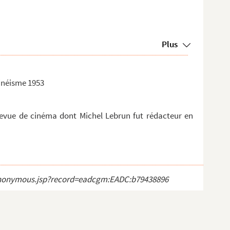
Plus
inéisme 1953
evue de cinéma dont Michel Lebrun fut rédacteur en
ct_anonymous.jsp?record=eadcgm:EADC:b79438896