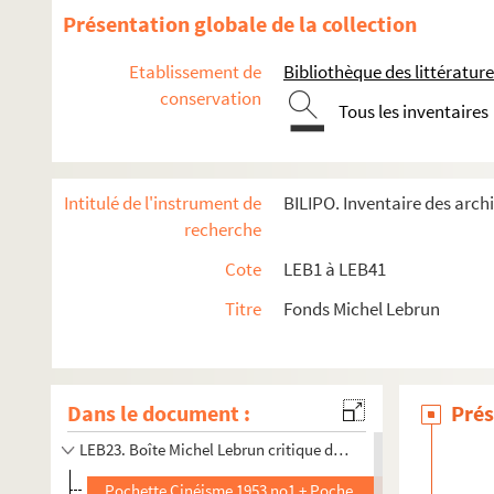
LEB10. Boîte Doc Année Du Polar 87-88
Présentation globale de la collection
LEB11. Boîte Double Almanach 1983
Etablissement de
Bibliothèque des littérature
LEB12. Boîte Iconographie - Photos films - Articles - Dess
conservation
LEB13. Boîte Iconographie Polar
Tous les inventaires
LEB14. Boîte Jeux Polar - Articles BD - Almanach 83 - Artic
LEB15. Boîte Lebrun - Dossier Reims - Petite documentatio
Intitulé de l'instrument de
BILIPO. Inventaire des arch
LEB16. Boîte Michel Lebrun Auteur A3
recherche
LEB17. Boîte Michel Lebrun Auteur C1 - Scénario OSS 117 - 
Cote
LEB1 à LEB41
LEB18. Boîte Michel Lebrun Auteur C4
Titre
Fonds Michel Lebrun
LEB19. Boîte Michel Lebrun Auteur ciné
LEB20. Boîte Michel Lebrun Auteur courrier H1
LEB21. Boîte Michel Lebrun Auteur TV A1
Dans le document :
Prés
LEB22. Boîte Michel Lebrun Auteur TV A2
LEB23. Boîte Michel Lebrun critique de cinéma
Pochette Cinéisme 1953 no1 + Pochette Cinéisme 1953