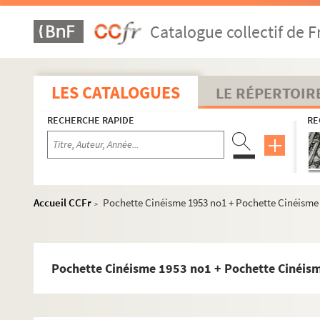
Catalogue collectif de F
LES CATALOGUES
LE RÉPERTOIR
RECHERCHE RAPIDE
RE
LEB1. Boîte 813 (1990)
LEB2. Boîte Almanach Du Crime 83
LEB3. Boîte Almanach Du Crime Polar
LEB4. Boîte Année Du Polar Courrier presse
Accueil CCFr
Pochette Cinéisme 1953 no1 + Pochette Cinéisme
>
LEB5. Boîte Affaire OSSO - Editions Solar - Dir. de collect
LEB6. Boîte Articles de presse - Auteurs - Thèmes
LEB7. Boîte correspondance - Crimes Fantômas
Pochette Cinéisme 1953 no1 + Pochette Cinéis
LEB8. Boîte Courrier 79-83 - DOC Année Du Crime 93 - DOC
LEB9. Boîte Dessins Dubout - Articles Michel Lebrun - Argu