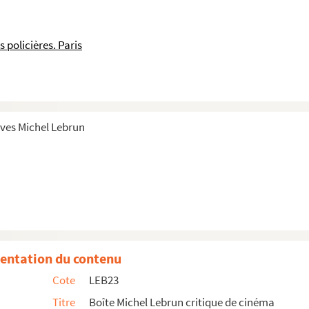
s policières. Paris
ins humour
les publiés
n diverse
ives Michel Lebrun
Furie à Bahia
entation du contenu
Cote
LEB23
Titre
Boîte Michel Lebrun critique de cinéma