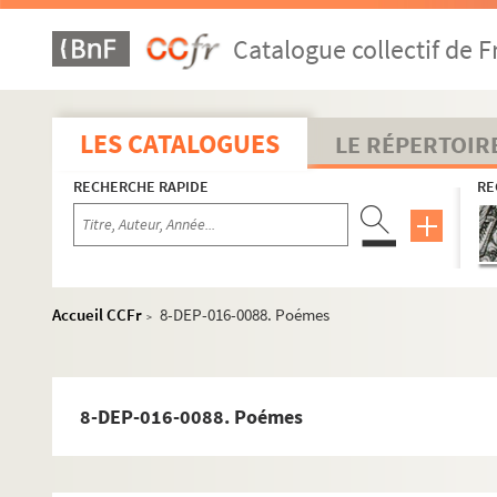
Paris
Catalogue collectif de F
1er arrondissement
2e arrondissement
2-DEP-016-0034. Albert
LES CATALOGUES
LE RÉPERTOIR
1-DEP-016-0037. A. Allègre et Fils, A la Petite 
RECHERCHE RAPIDE
RE
8-DEP-016-0046. American tailor Cy Ltd
4-DEP-016-0141. American tailoring Co
8-DEP-016-0414. Anatole
2-DEP-016-0021. Ava
Accueil CCFr
8-DEP-016-0088. Poémes
>
8-DEP-016-0056. Bazau
4-DEP-016-0167. Bernard et Cie
Blanchard et Cie, puis J. Maurel, A l'abbé 
8-DEP-016-0088. Poémes
4-DEP-016-0475. La Boutique de Sheila
8-DEP-016-0247. British tailoring Co