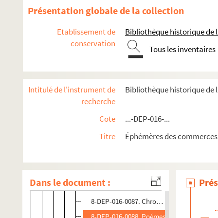
8-DEP-016-0057. Bruce et Scott
Présentation globale de la collection
4-DEP-016-0164. Buisson Fils
Etablissement de
Bibliothèque historique de la
4-DEP-016-0165. B. Buttenwieser, A l'Abeille
conservation
8-DEP-016-0404. L. Calvayrac
Tous les inventaires
8-DEP-016-0077. Ernest Carcassonne
8-DEP-016-0412. Centre de la mode
Intitulé de l'instrument de
Bibliothèque historique de
8-DEP-016-0091. Cheviot House
recherche
4-DEP-016-0528. Clérense
Cote
...-DEP-016-...
4-DEP-016-0180. G. Cottron, Chemiserie fran
Titre
Éphémères des commerces 
8-DEP-016-0076. Crédit moderne
Crémieux
4-DEP-016-0196. Catalogues
Dans le document :
Prés
1-DEP-016-0012. Prospectus
8-DEP-016-0087. Chromolithographies
8-DEP-016-0088. Poémes