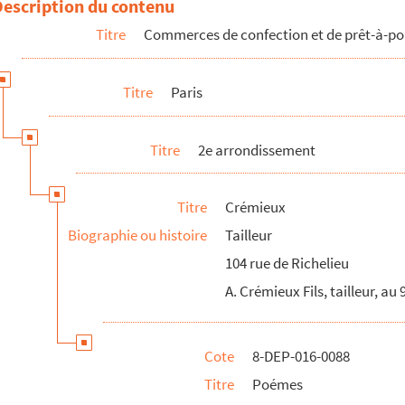
Description du contenu
Titre
Commerces de confection et de prêt-à-po
Titre
Paris
u costume
Titre
2e arrondissement
Titre
Crémieux
y
Biographie ou histoire
Tailleur
104 rue de Richelieu
A. Crémieux Fils, tailleur, au
lly
Cote
8-DEP-016-0088
Titre
Poémes
ée, Bienfaiteur des miséreux