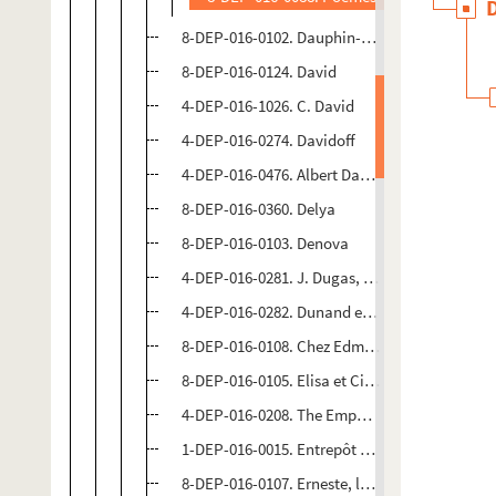
8-DEP-016-0102. Dauphin-Hemet
8-DEP-016-0124. David
4-DEP-016-1026. C. David
4-DEP-016-0274. Davidoff
4-DEP-016-0476. Albert Davytex, la Maison d
8-DEP-016-0360. Delya
8-DEP-016-0103. Denova
4-DEP-016-0281. J. Dugas, A la Ville de Bomba
4-DEP-016-0282. Dunand et Denariez
8-DEP-016-0108. Chez Edmond
8-DEP-016-0105. Elisa et Cie, puis Edouard Dai
4-DEP-016-0208. The Emporium
1-DEP-016-0015. Entrepôt anglo-français
8-DEP-016-0107. Erneste, le Sauveur de la Pur