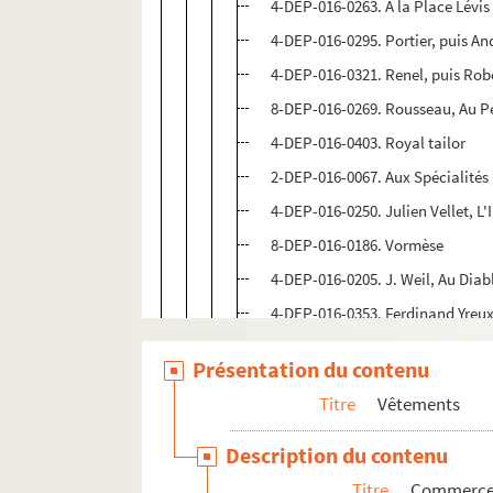
4-DEP-016-0263. A la Place Lévis
4-DEP-016-0295. Portier, puis An
4-DEP-016-0321. Renel, puis Rob
8-DEP-016-0269. Rousseau, Au Pe
4-DEP-016-0403. Royal tailor
2-DEP-016-0067. Aux Spécialités
4-DEP-016-0250. Julien Vellet, L
8-DEP-016-0186. Vormèse
4-DEP-016-0205. J. Weil, Au Diab
4-DEP-016-0353. Ferdinand Yreux
4-DEP-016-0628. Autres enseignes
Présentation du contenu
4-DEP-016-0629. Autres enseignes
Titre
Vêtements
18e arrondissement
Description du contenu
19e arrondissement
Titre
Commerces 
20e arrondissement