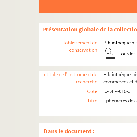
6e arrondissement
7e arrondissement
8e arrondissement
Présentation globale de la collecti
9e arrondissement
Etablissement de
Bibliothèque his
10e arrondissement
conservation
Tous les
11e arrondissement
12e arrondissement
Intitulé de l'instrument de
Bibliothèque h
13e arrondissement
recherche
commerces et d
14e arrondissement
Cote
...-DEP-016-...
15e arrondissement
Titre
Éphémères des 
16e arrondissement
17e arrondissement
8-DEP-016-0469. Berdy
Dans le document :
8-DEP-016-0350. Boutique Epon