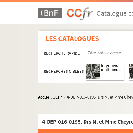
Catalogue co
LES CATALOGUES
Mercerie
Linge de maison, blanc, trousseaux
RECHERCHE RAPIDE
Vêtements
Imprimés
multimédia
RECHERCHES CIBLÉES
Commerces de confection et de prêt-à-port
Paris
1er arrondissement
Accueil CCFr
4-DEP-016-0195. Drs M. et Mme Che
>
2e arrondissement
3e arrondissement
4-DEP-016-0195. Drs M. et Mme Cheyr
4e arrondissement
5e arrondissement