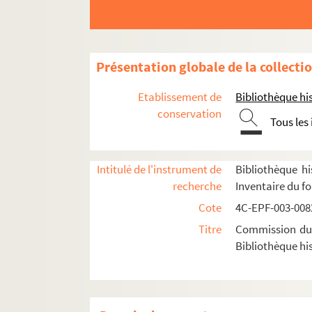
Dossier n° 106
Dossier n° 107
Dossier n° 108
Présentation globale de la collecti
Dossier n° 109
Etablissement de
Bibliothèque his
Dossier n° 110
conservation
Tous les
Dossier n° 111
Dossier n° 112
Intitulé de l'instrument de
Bibliothèque hi
Dossier n° 113
recherche
Inventaire du f
Dossier n° 114
Cote
4C-EPF-003-0082
Dossier n° 115
Titre
Commission du V
Dossier n° 116
Bibliothèque his
Dossier n° 117
Dossier n° 118
Dossier n° 119