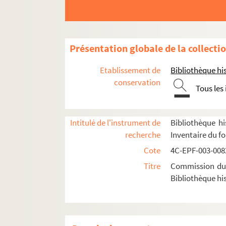
Dossier n° 93
Dossier n° 94
Dossier n° 95
Présentation globale de la collecti
Dossier n° 96
Etablissement de
Bibliothèque his
Dossier n° 97
conservation
Tous les
Dossier n° 98
Dossier n° 99
Intitulé de l'instrument de
Bibliothèque hi
Dossier n° 100
recherche
Inventaire du f
Dossier n° 101
Cote
4C-EPF-003-0082
Dossier n° 102
Titre
Commission du V
Dossier n° 103
Bibliothèque his
Dossier n° 104
Dossier n° 105
Dossier n° 106