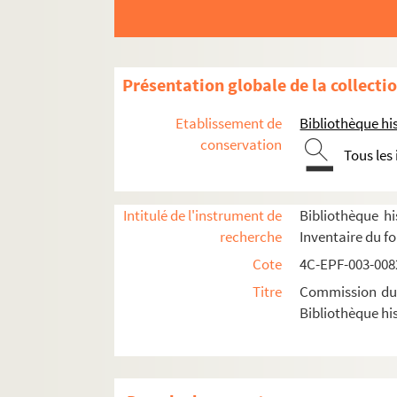
Dossier n° 81
Dossier n° 83
Dossier n° 84
Présentation globale de la collecti
Dossier n° 85
Etablissement de
Bibliothèque his
Dossier n° 86
conservation
Tous les
Dossier n° 87
Dossier n° 88
Intitulé de l'instrument de
Bibliothèque hi
Dossier n° 89
recherche
Inventaire du f
Dossier n° 90
Cote
4C-EPF-003-0082
Dossier n° 91
Titre
Commission du V
Dossier n° 92
Bibliothèque his
Dossier n° 93
Dossier n° 94
Dossier n° 95