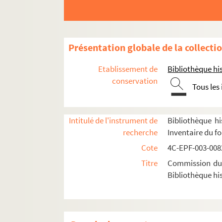
Dossier n° 74
Dossier n° 75
Dossier n° 76
Présentation globale de la collecti
Dossier n° 78
Etablissement de
Bibliothèque his
Dossier n° 79
conservation
Tous les
Dossier n° 80
Dossier n° 81
Dossier n° 83
Intitulé de l'instrument de
Bibliothèque hi
recherche
Inventaire du f
Dossier n° 84
Cote
4C-EPF-003-0082
Dossier n° 85
Titre
Commission du V
Dossier n° 86
Bibliothèque his
Dossier n° 87
Dossier n° 88
Dossier n° 89