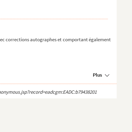
 avec corrections autographes et comportant également
Plus
ct_anonymous.jsp?record=eadcgm:EADC:b79438201