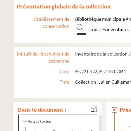
Présentation globale de la collection
Etablissement de
Bibliothèque municipale Ar
conservation
Tous les inventaires
Intitulé de l'instrument de
Inventaire de la collection 
recherche
Oeuvres
Cote
Ms 721-722, Ms 1160-2044
Récits autobiographiques
Titre
Collection
Julien Guillema
Théâtre
Contes
Romans
Dans le document :
Prés
Oeuvre poétique
Autres textes