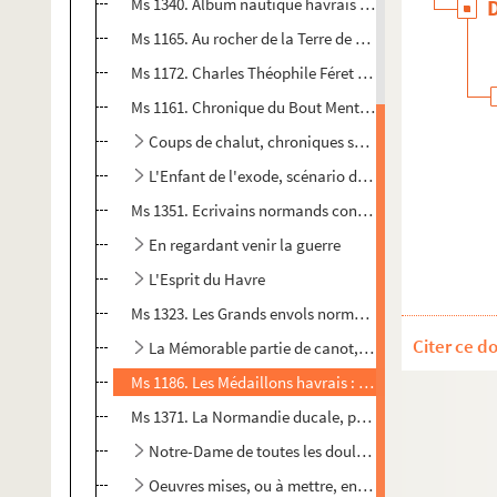
Ms 1340. Album nautique havrais ou annales maritime
Ms 1165. Au rocher de la Terre de Feu ; ou Le Manuscrit 
Ms 1172. Charles Théophile Féret : manuscrit autogr
Ms 1161. Chronique du Bout Menteux, un brin d'humour,
Coups de chalut, chroniques sur la mer et les mari
L'Enfant de l'exode, scénario d'un film
Ms 1351. Ecrivains normands contemporains 1933/1939 no
En regardant venir la guerre
L'Esprit du Havre
Ms 1323. Les Grands envols normands suivis de Nos g
Citer ce d
La Mémorable partie de canot, nouvelle
Ms 1186. Les Médaillons havrais : tapuscrits avec co
Ms 1371. La Normandie ducale, petit abrégé d'histoire
Notre-Dame de toutes les douleurs
Oeuvres mises, ou à mettre, en musique