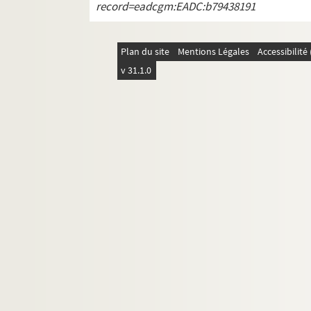
record=eadcgm:EADC:b79438191
Plan du site
Mentions Légales
Accessibilit
v 31.1.0