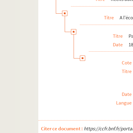
Titre
A l'éc
Titre
Pa
Date
1
Cote
Titre
Date
Langue
Citer ce document :
https://ccfr.bnf.fr/por