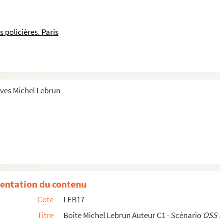
s 1956-60
s policières. Paris
ins humour
les publiés
ives Michel Lebrun
n diverse
rie à Bahia
à Bahia – Scénario
entation du contenu
Cote
LEB17
Titre
Boîte Michel Lebrun Auteur C1 - Scénario
OSS 1