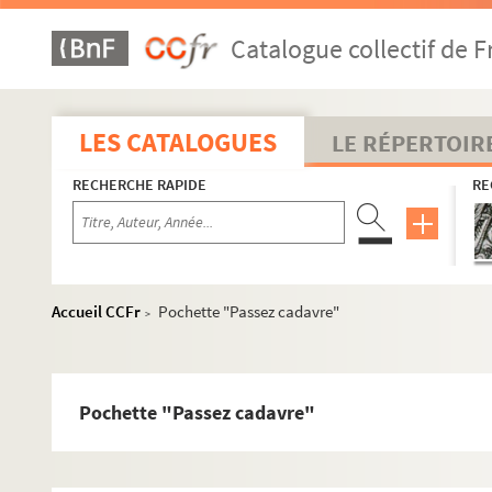
Catalogue collectif de F
LES CATALOGUES
LE RÉPERTOIR
RECHERCHE RAPIDE
RE
LEB1. Boîte 813 (1990)
LEB2. Boîte Almanach Du Crime 83
LEB3. Boîte Almanach Du Crime Polar
Accueil CCFr
Pochette "Passez cadavre"
>
LEB4. Boîte Année Du Polar Courrier presse
LEB5. Boîte Affaire OSSO - Editions Solar - Dir. de collect
LEB6. Boîte Articles de presse - Auteurs - Thèmes
Pochette "Passez cadavre"
LEB7. Boîte correspondance - Crimes Fantômas
LEB8. Boîte Courrier 79-83 - DOC Année Du Crime 93 - DOC