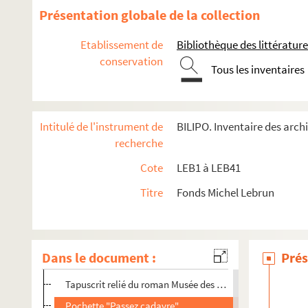
LEB9. Boîte Dessins Dubout - Articles Michel Lebrun - Argu
Présentation globale de la collection
LEB10. Boîte Doc Année Du Polar 87-88
Etablissement de
Bibliothèque des littérature
LEB11. Boîte Double Almanach 1983
conservation
LEB12. Boîte Iconographie - Photos films - Articles - Dess
Tous les inventaires
LEB13. Boîte Iconographie Polar
LEB14. Boîte Jeux Polar - Articles BD - Almanach 83 - Artic
Intitulé de l'instrument de
BILIPO. Inventaire des arch
LEB15. Boîte Lebrun - Dossier Reims - Petite documentatio
recherche
LEB16. Boîte Michel Lebrun Auteur A3
Cote
LEB1 à LEB41
LEB17. Boîte Michel Lebrun Auteur C1 - Scénario OSS 117 - Fu
Titre
Fonds Michel Lebrun
Pochette OSS117 – furia à Bahia
Pochette Furia à Bahia 2e mouture
Pochette Fonds Archives Michel Lebrun – OSS117 – Furia 
Dans le document :
Prés
Pochette Caveau de famille
Tapuscrit relié du roman Musée des horreurs.
Pochette "Passez cadavre"