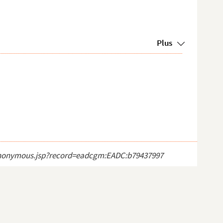
Plus
ct_anonymous.jsp?record=eadcgm:EADC:b79437997