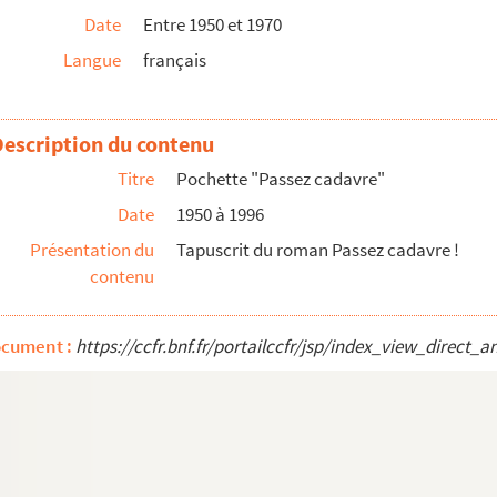
Date
Entre 1950 et 1970
Langue
français
Description du contenu
Titre
Pochette "Passez cadavre"
Date
1950 à 1996
Présentation du
Tapuscrit du roman Passez cadavre !
contenu
ocument :
https://ccfr.bnf.fr/portailccfr/jsp/index_view_dire