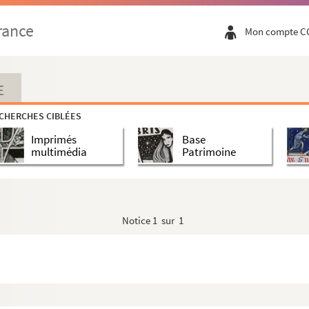
rance
Mon compte C
E
CHERCHES CIBLÉES
Imprimés
Base
multimédia
Patrimoine
Notice
1 sur 1
ion - Correspondance
 Année Du Crime 82