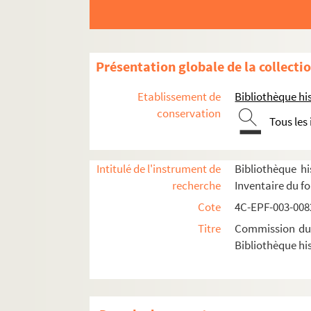
Dossier n° 61
Dossier n° 62
Dossier n° 63
Présentation globale de la collecti
Dossier n° 64
Etablissement de
Bibliothèque his
Dossier n° 65
conservation
Tous les
Dossier n° 66
Dossier n° 67
Intitulé de l'instrument de
Bibliothèque hi
Dossier n° 68
recherche
Inventaire du f
Dossier n° 69
Cote
4C-EPF-003-0082
Dossier n° 70
Titre
Commission du V
Dossier n° 71
Bibliothèque his
Dossier n° 73
Dossier n° 74
Dossier n° 75