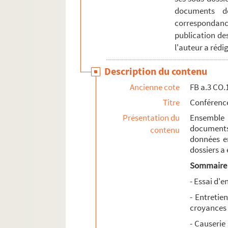
documents de
correspondance
publication de
l'auteur a rédig
Description du contenu
Ancienne cote
FB a.3 CO.
Titre
Conférence
Présentation du
Ensemble
documents
contenu
données en
dossiers a
Sommaire
- Essai d'e
- Entretie
croyances 
- Causerie