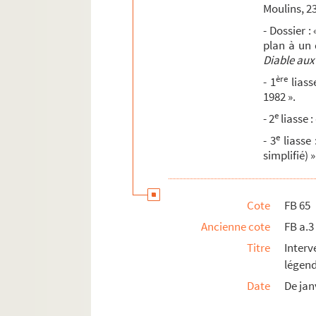
Moulins, 2
- Dossier 
plan à un
Diable au
ère
- 1
liass
1982 ».
e
- 2
liasse 
e
- 3
liasse 
simplifié) »
Cote
FB 65
Ancienne cote
FB a.3
Titre
Inter
légend
Date
De jan