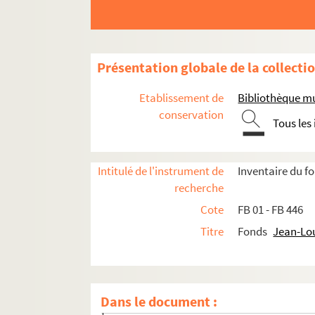
Présentation globale de la collecti
Etablissement de
Bibliothèque mu
conservation
Tous les
Œuvres littéraires
Intitulé de l'instrument de
Inventaire du 
recherche
Jean-Louis Boncœur,
Le Moulin de la Viei
Cote
FB 01 - FB 446
Jean-Louis Boncœur,
Le Berger m'a dit...
Titre
Fonds
Jean-Lo
Jean-Louis Boncœur,
Airs, chants et dan
Jean-Louis Boncœur,
Cuisine et vins en B
FB 19. Écrits divers
Dans le document :
FB 20. Écrits ébauchés pour la scène