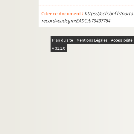
Citer ce document :
https://ccfr.bnf.fr/por
record=eadcgm:EADC:b79437784
Plan du site
Mentions Légales
Accessibilit
v 31.1.0