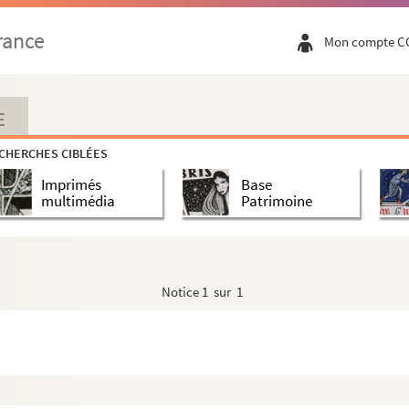
rance
Mon compte C
E
CHERCHES CIBLÉES
Imprimés
Base
multimédia
Patrimoine
Notice
1 sur 1