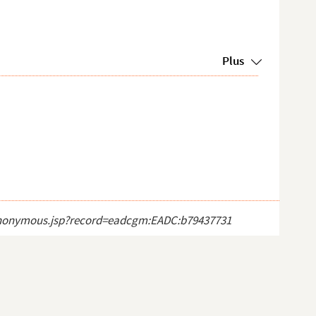
Plus
ct_anonymous.jsp?record=eadcgm:EADC:b79437731