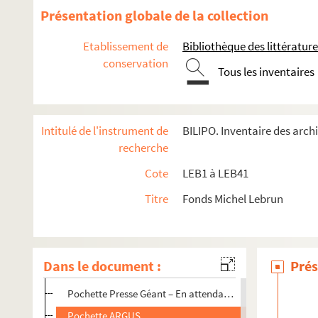
Présentation globale de la collection
LEB1. Boîte 813 (1990)
Etablissement de
Bibliothèque des littérature
LEB2. Boîte Almanach Du Crime 83
conservation
LEB3. Boîte Almanach Du Crime Polar
Tous les inventaires
LEB4. Boîte Année Du Polar Courrier presse
LEB5. Boîte Affaire OSSO - Editions Solar - Dir. de collect
Intitulé de l'instrument de
BILIPO. Inventaire des arch
LEB6. Boîte Articles de presse - Auteurs - Thèmes
recherche
LEB7. Boîte correspondance - Crimes Fantômas
Cote
LEB1 à LEB41
LEB8. Boîte Courrier 79-83 - DOC Année Du Crime 93 - DOC
Titre
Fonds Michel Lebrun
LEB9. Boîte Dessins Dubout - Articles Michel Lebrun - Argus 1
Pochette Coupures – Dessins de Dubout et de Glop
Numéro de La Gazette des Lettres de mars 1950.
Dans le document :
Prés
Numéro du journal Loisirs et plein air de décembre 1979
Pochette Presse Géant – En attendant l’été
Pochette ARGUS