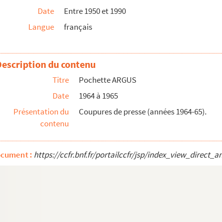
Date
Entre 1950 et 1990
Langue
français
ins humour
Description du contenu
Titre
Pochette ARGUS
les publiés
Date
1964 à 1965
n diverse
Présentation du
Coupures de presse (années 1964-65).
contenu
Furie à Bahia
ocument :
https://ccfr.bnf.fr/portailccfr/jsp/index_view_dire