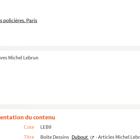
s policières. Paris
ion - Correspondance
ives Michel Lebrun
 Année Du Crime 82
956-60
entation du contenu
Cote
LEB9
Titre
Boîte Dessins
Dubout
- Articles Michel Leb