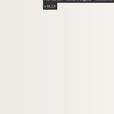
v 31.1.0
Commerce d'entretien : teinturerie, stopp
Chaussures
Chapeaux
Accessoires