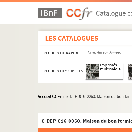
2e arrondissement
Catalogue co
3e arrondissement
4e arrondissement
4-DEP-016-0166. A la Belle bouqu
LES CATALOGUES
8-DEP-016-0165. Blunau
4-DEP-016-0432. J. Bonnet, puis 
RECHERCHE RAPIDE
8-DEP-016-0363. Cardamone
Imprimés
8-DEP-016-0137. A. Chapu, Au C
multimédia
RECHERCHES CIBLÉES
4-DEP-016-0479. Daniel
8-DEP-016-0352. David Dresler
Accueil CCFr
8-DEP-016-0060. Maison du bon ferm
8-DEP-016-0419. A l'Elégant
>
4-DEP-016-0207. Aux Elégantes
8-DEP-016-0111. The Elegant tai
8-DEP-016-0060. Maison du bon fermi
8-DEP-016-0110. A l'Enfant prod