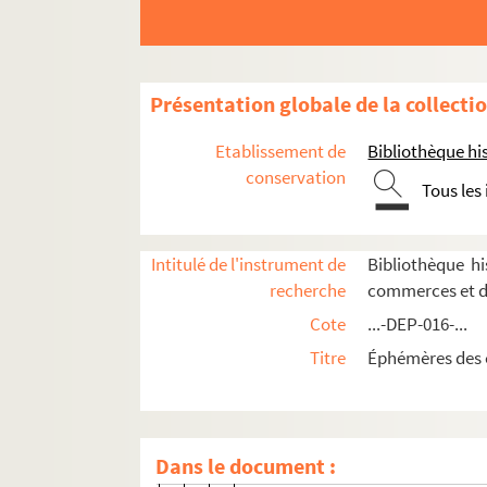
8-DEP-016-0120. Fontix et Cie, pu
Gabriel, Aux phares de la Basti
Galeries Henri-IV
Présentation globale de la collecti
4-DEP-016-0562. Galerie Sully
8-DEP-016-0420. Eugène Géray, A
Etablissement de
Bibliothèque his
4-DEP-016-0247. Gilmondré
conservation
Tous les
4-DEP-016-0181. Grande chemiser
2-DEP-016-0036. Harpignies
Intitulé de l'instrument de
Bibliothèque h
4-DEP-016-0392. A. Heim, puis Be
recherche
commerces et d
4-DEP-016-0270. Hennequin et D
Cote
...-DEP-016-...
4-DEP-016-0505. L'Incroyable
Titre
Éphémères des 
8-DEP-016-0206. Leconge et Wil
8-DEP-016-0339. Catherine Legr
8-DEP-016-0340. Liane
Dans le document :
8-DEP-016-0212. Linge des Vosge