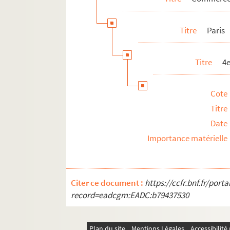
12e arrondissement
Titre
Paris
13e arrondissement
14e arrondissement
Titre
4
15e arrondissement
16e arrondissement
Cote
17e arrondissement
Titre
18e arrondissement
Date
19e arrondissement
Importance matérielle
20e arrondissement
Banlieue
Province
Citer ce document :
https://ccfr.bnf.fr/por
Etranger
record=eadcgm:EADC:b79437530
Marques de prêt-à-porter
Maisons de haute couture et de créateurs
Plan du site
Mentions Légales
Accessibilit