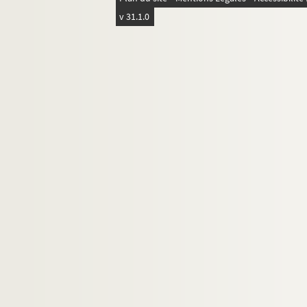
15e arrondissement
v 31.1.0
16e arrondissement
17e arrondissement
18e arrondissement
19e arrondissement
20e arrondissement
Banlieue
Province
Etranger
Marques de prêt-à-porter
Maisons de haute couture et de créateurs
Commerce d'entretien : teinturerie, stopp
Chaussures
Chapeaux