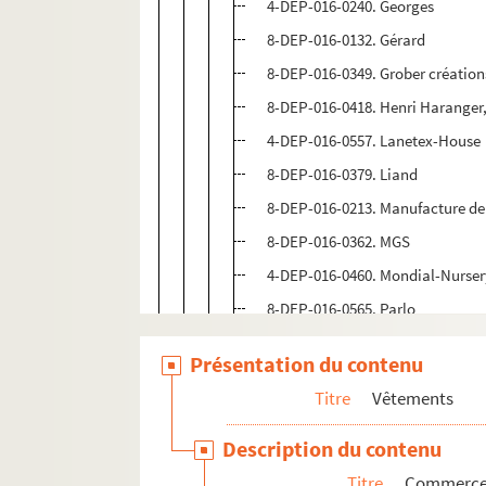
4-DEP-016-0240. Georges
8-DEP-016-0132. Gérard
8-DEP-016-0349. Grober création
8-DEP-016-0418. Henri Haranger
4-DEP-016-0557. Lanetex-House
8-DEP-016-0379. Liand
8-DEP-016-0213. Manufacture de
8-DEP-016-0362. MGS
4-DEP-016-0460. Mondial-Nurser
8-DEP-016-0565. Parlo
8-DEP-016-0246. Piperaud, Aux d
Présentation du contenu
8-DEP-016-0326. Roger, A la Cou
Titre
Vêtements
8-DEP-016-0284. Au Square du T
8-DEP-016-0286. Charles Stelzlé
Description du contenu
4-DEP-016-0421. Sterling textiles
Titre
Commerces 