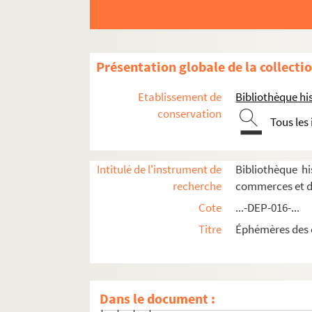
Présentation globale de la collecti
Mercerie
Etablissement de
Bibliothèque his
conservation
Linge de maison, blanc, trousseaux
Tous les
Vêtements
Commerces de confection et de prêt-à-port
Intitulé de l'instrument de
Bibliothèque h
recherche
commerces et d
Paris
Cote
...-DEP-016-...
1er arrondissement
Titre
Éphémères des 
2e arrondissement
3e arrondissement
A. Benoiston
Dans le document :
2-DEP-016-0023. A Béranger