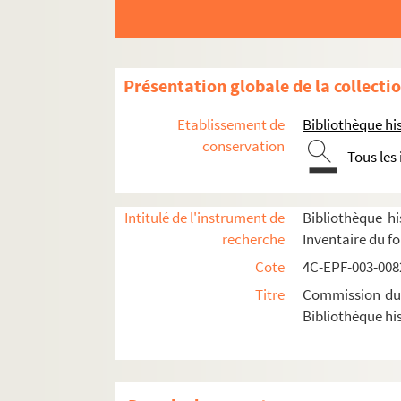
Dossier n° 45
Dossier n° 46
Dossier n° 47
Présentation globale de la collecti
Dossier n° 48
Etablissement de
Bibliothèque his
Dossier n° 49
conservation
Tous les
Dossier n° 50
Dossier n° 51
Intitulé de l'instrument de
Bibliothèque hi
Dossier n° 52
recherche
Inventaire du f
Dossier n° 53
Cote
4C-EPF-003-0082
Dossier n° 53 bis
Titre
Commission du V
Dossier n° 54
Bibliothèque his
Dossier n° 55
Dossier n° 56
Dossier n° 57