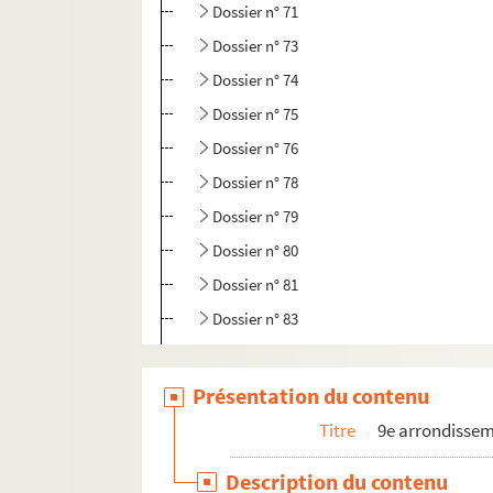
Dossier n° 71
Dossier n° 73
Dossier n° 74
Dossier n° 75
Dossier n° 76
Dossier n° 78
Dossier n° 79
Dossier n° 80
Dossier n° 81
Dossier n° 83
Dossier n° 84
Dossier n° 85
Présentation du contenu
Dossier n° 86
Titre
9e arrondisse
Dossier n° 87
Description du contenu
Dossier n° 88