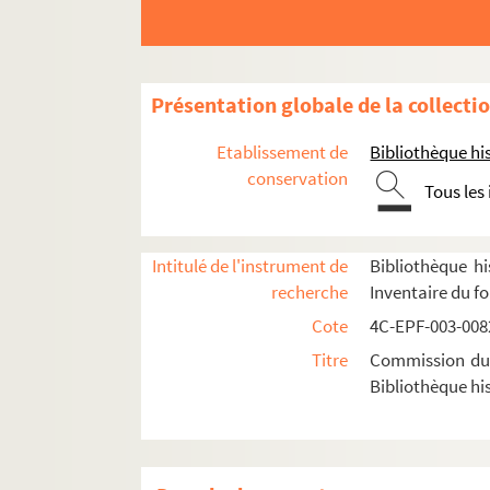
Dossier n° 34
Dossier n° 35
Dossier n° 36
Présentation globale de la collecti
Dossier n° 37
Etablissement de
Bibliothèque his
Dossier n° 38
conservation
Tous les
Dossier n° 39
Dossier n° 40
Dossier n° 41
Intitulé de l'instrument de
Bibliothèque hi
recherche
Inventaire du f
Dossier n° 42
Cote
4C-EPF-003-0082
Dossier n° 43
Titre
Commission du V
Dossier n° 44
Bibliothèque his
Dossier n° 45
Dossier n° 46
Dossier n° 47