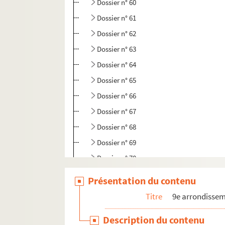
Dossier n° 60
Dossier n° 61
Dossier n° 62
Dossier n° 63
Dossier n° 64
Dossier n° 65
Dossier n° 66
Dossier n° 67
Dossier n° 68
Dossier n° 69
Dossier n° 70
Dossier n° 71
Présentation du contenu
Dossier n° 73
Titre
9e arrondisse
Dossier n° 74
Description du contenu
Dossier n° 75