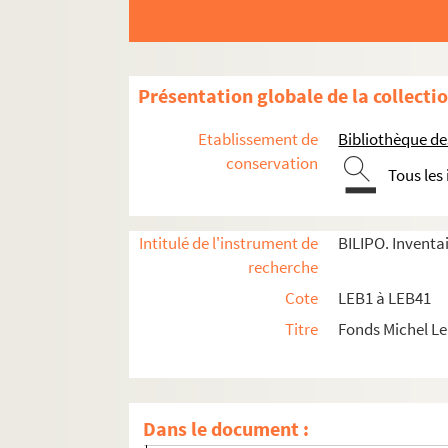
Présentation globale de la collecti
Etablissement de
Bibliothèque des
conservation
Tous les
Intitulé de l'instrument de
BILIPO. Inventa
LEB1. Boîte 813 (1990)
recherche
LEB2. Boîte Almanach Du Crime 83
Cote
LEB1 à LEB41
LEB3. Boîte Almanach Du Crime Polar
Titre
Fonds Michel L
LEB4. Boîte Année Du Polar Courrier presse
LEB5. Boîte Affaire OSSO - Editions Solar - Dir.
Pochette Michel Lebrun directeur de collect
Dans le document :
Pochette procès PAC – Litiges