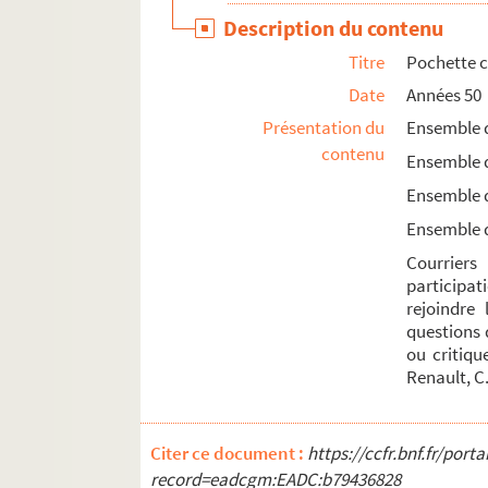
Description du contenu
LEB31. Boîte Michel Lebrun critique Polar C1
Titre
Pochette c
LEB32. Boîte Michel Lebrun critique Polar C2
Date
Années 50
LEB33. Boîte Michel Lebrun critique Polar C3
Présentation du
Ensemble d
LEB34. Boîte Michel Lebrun directeur de coll
contenu
Ensemble d
LEB35.1&2. Boîtes Michel Lebrun Divers
Ensemble d
LEB36. Boîte Polar - Varia - Vieilles coupures
Ensemble d
LEB37. Boîte Polar no 17 + Dossier Marc Villa
Courrier
LEB38. Boîte Polar no 18 - Nouvelles
participat
LEB39. Boîte Presse – Année Du Polar – Souv
rejoindre 
questions 
LEB40. Boîte Projets - 86-88 - Almanach Du Po
ou critiqu
LEB41. Boîte Un silence de mort - Reproducti
Renault, C.
Citer ce document :
https://ccfr.bnf.fr/por
record=eadcgm:EADC:b79436828