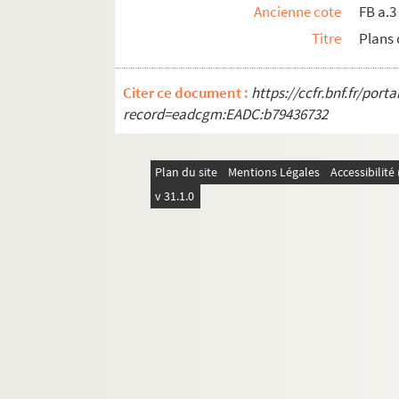
Ancienne cote
FB a.3
Titre
Plans 
Citer ce document :
https://ccfr.bnf.fr/por
record=eadcgm:EADC:b79436732
Plan du site
Mentions Légales
Accessibilit
v 31.1.0