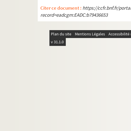
Citer ce document :
https://ccfr.bnf.fr/por
record=eadcgm:EADC:b79436653
Plan du site
Mentions Légales
Accessibilit
v 31.1.0