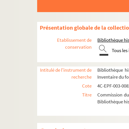
Dossier n° 121
Dossier n° 122
Dossier n° 123
Présentation globale de la collecti
Dossier n° 124
Etablissement de
Bibliothèque his
Dossier n° 125
conservation
Tous les
Dossier n° 126
Dossier n° 127
Dossier n° 128
Intitulé de l'instrument de
Bibliothèque hi
recherche
Inventaire du f
Dossier n° 129
Cote
4C-EPF-003-0082
Dossier n° 130
Titre
Commission du V
Dossier n° 130 bis
Bibliothèque his
Dossier n° 131
Dossier n° 132
Dossier n° 133