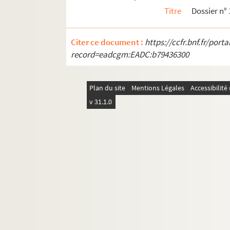
Titre
Dossier n°
Citer ce document :
https://ccfr.bnf.fr/por
record=eadcgm:EADC:b79436300
Plan du site
Mentions Légales
Accessibilit
v 31.1.0