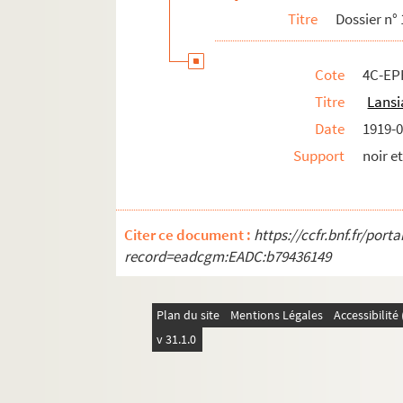
Titre
Dossier n°
19e arrondissement
20e arrondissement
Cote
4C-EPF
Titre
Lansi
Date
1919-0
Support
noir e
Citer ce document :
https://ccfr.bnf.fr/por
record=eadcgm:EADC:b79436149
Plan du site
Mentions Légales
Accessibilit
v 31.1.0