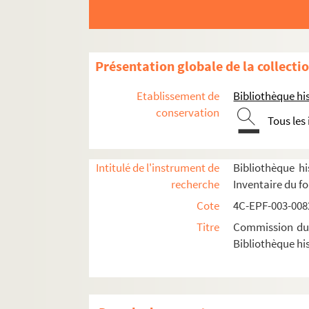
Dossier n° 114 bis
Dossier n° 115
Dossier n° 116
Présentation globale de la collecti
Dossier n° 117
Etablissement de
Bibliothèque his
Dossier n° 118
conservation
Tous les
Dossier n° 119
Dossier n° 120
Dossier n° 121
Intitulé de l'instrument de
Bibliothèque hi
recherche
Inventaire du f
Dossier n° 122
Cote
4C-EPF-003-0082
Dossier n° 123
Titre
Commission du V
Dossier n° 124
Bibliothèque his
Dossier n° 125
Dossier n° 126
Dossier n° 127