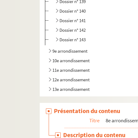
Dossier n° 139
Dossier n° 140
Dossier n° 141
Dossier n° 142
Dossier n° 143
9e arrondissement
10e arrondissement
11e arrondissement
12e arrondissement
13e arrondissement
14e arrondissement
15e arrondissement
Présentation du contenu
16e arrondissement
Titre
8e arrondisse
17e arrondissement
Description du contenu
18e arrondissement