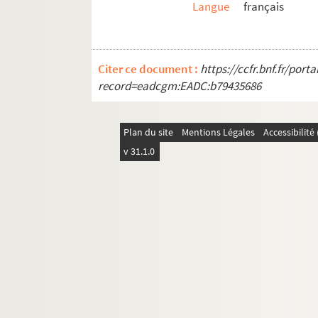
Langue
français
Citer ce document :
https://ccfr.bnf.fr/por
record=eadcgm:EADC:b79435686
Plan du site
Mentions Légales
Accessibilit
v 31.1.0