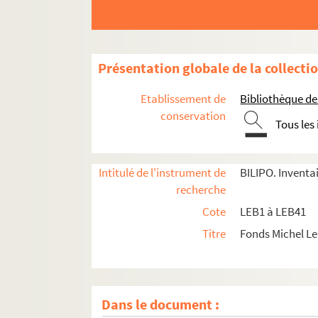
LEB7. Boîte correspondance - Crimes Fantô
LEB8. Boîte Courrier 79-83 - DOC Année Du C
LEB9. Boîte Dessins Dubout - Articles Michel 
Présentation globale de la collecti
LEB10. Boîte Doc Année Du Polar 87-88
LEB11. Boîte Double Almanach 1983
Etablissement de
Bibliothèque des
LEB12. Boîte Iconographie - Photos films - Ar
conservation
Tous les
LEB13. Boîte Iconographie Polar
LEB14. Boîte Jeux Polar - Articles BD - Almana
Intitulé de l'instrument de
BILIPO. Inventa
LEB15. Boîte Lebrun - Dossier Reims - Petite
recherche
LEB16. Boîte Michel Lebrun Auteur A3
Cote
LEB1 à LEB41
LEB17. Boîte Michel Lebrun Auteur C1 - Scéna
Titre
Fonds Michel L
LEB18. Boîte Michel Lebrun Auteur C4
LEB19. Boîte Michel Lebrun Auteur ciné
LEB20. Boîte Michel Lebrun Auteur courrier 
Dans le document :
LEB21. Boîte Michel Lebrun Auteur TV A1