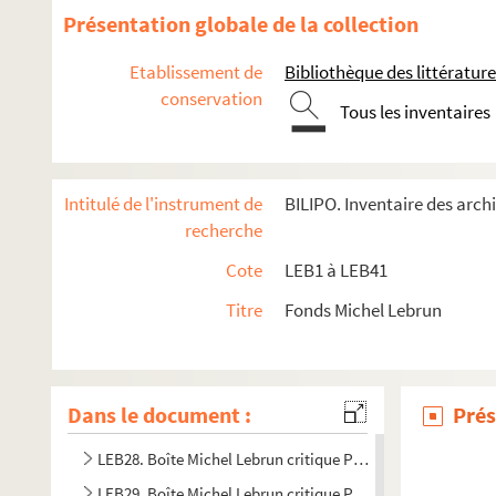
LEB15. Boîte Lebrun - Dossier Reims - Petite documentatio
Présentation globale de la collection
LEB16. Boîte Michel Lebrun Auteur A3
Etablissement de
Bibliothèque des littérature
LEB17. Boîte Michel Lebrun Auteur C1 - Scénario OSS 117 - 
conservation
Tous les inventaires
LEB18. Boîte Michel Lebrun Auteur C4
LEB19. Boîte Michel Lebrun Auteur ciné
LEB20. Boîte Michel Lebrun Auteur courrier H1
Intitulé de l'instrument de
BILIPO. Inventaire des arch
LEB21. Boîte Michel Lebrun Auteur TV A1
recherche
LEB22. Boîte Michel Lebrun Auteur TV A2
Cote
LEB1 à LEB41
LEB23. Boîte Michel Lebrun critique de cinéma
Titre
Fonds Michel Lebrun
LEB24. Boîte Michel Lebrun critique Polar A1
LEB25. Boîte Michel Lebrun critique Polar A2
LEB26. Boîte Michel Lebrun critique Polar A3
Dans le document :
Prés
LEB27. Boîte Michel Lebrun critique Polar B1
LEB28. Boîte Michel Lebrun critique Polar B2
LEB29. Boîte Michel Lebrun critique Polar B3