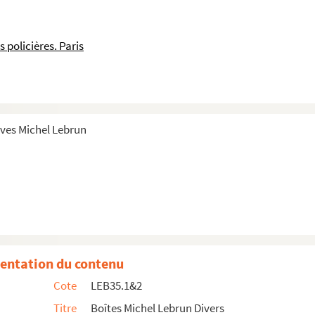
n diverse
s policières. Paris
Furie à Bahia
ives Michel Lebrun
entation du contenu
Cote
LEB35.1&2
Titre
Boîtes Michel Lebrun Divers