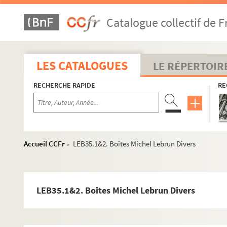
LEB1. Boîte 813 (1990)
Catalogue collectif de F
LEB2. Boîte Almanach Du Crime 83
LEB3. Boîte Almanach Du Crime Polar
LEB4. Boîte Année Du Polar Courrier presse
LES CATALOGUES
LE RÉPERTOIR
LEB5. Boîte Affaire OSSO - Editions Solar - Dir. de collect
RECHERCHE RAPIDE
RE
LEB6. Boîte Articles de presse - Auteurs - Thèmes
LEB7. Boîte correspondance - Crimes Fantômas
LEB8. Boîte Courrier 79-83 - DOC Année Du Crime 93 - DOC
LEB9. Boîte Dessins Dubout - Articles Michel Lebrun - Argu
Accueil CCFr
LEB35.1&2. Boîtes Michel Lebrun Divers
>
LEB10. Boîte Doc Année Du Polar 87-88
LEB11. Boîte Double Almanach 1983
LEB12. Boîte Iconographie - Photos films - Articles - Dess
LEB35.1&2. Boîtes Michel Lebrun Divers
LEB13. Boîte Iconographie Polar
LEB14. Boîte Jeux Polar - Articles BD - Almanach 83 - Artic