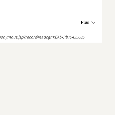
Plus
ct_anonymous.jsp?record=eadcgm:EADC:b79435685