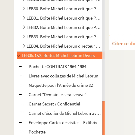
LEB30. Boîte Michel Lebrun critique Polar B4
LEB31. Boîte Michel Lebrun critique Polar C1
LEB32. Boîte Michel Lebrun critique Polar C2
LEB33. Boîte Michel Lebrun critique Polar C3
Citer ce d
LEB34. Boîte Michel Lebrun directeur de collection
LEB35.1&2. Boîtes Michel Lebrun Divers
Pochette CONTRATS 1964-1984
Livres avec collages de Michel Lebrun
Maquette pour l’Année du crime 82
Carnet "Demain je serai veuve"
Carnet Secret / Confidentiel
Carnet d’écolier de Michel Lebrun avec collages de BD
Enveloppe Cartes de visites – Exlibris
Pochette