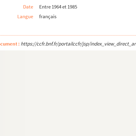
Date
Entre 1964 et 1985
Langue
français
ocument :
https://ccfr.bnf.fr/portailccfr/jsp/index_view_dire