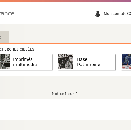
rance
Mon compte C
E
ion - Correspondance
CHERCHES CIBLÉES
Imprimés
Base
multimédia
Patrimoine
 Année Du Crime 82
s 1956-60
Notice
1 sur 1
ins humour
les publiés