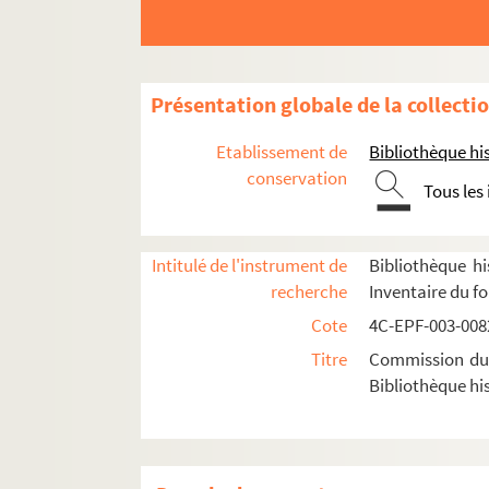
Dossier n° 99 bis
Dossier n° 100
Dossier n° 101
Présentation globale de la collecti
Dossier n° 102
Etablissement de
Bibliothèque his
Dossier n° 103
conservation
Tous les
Dossier n° 103 bis
Dossier n° 104
Dossier n° 104 bis
Intitulé de l'instrument de
Bibliothèque hi
recherche
Inventaire du f
Dossier n° 105
Cote
4C-EPF-003-0082
Dossier n° 106
Titre
Commission du V
Dossier n° 107
Bibliothèque his
Dossier n° 108
Dossier n° 109
Dossier n° 110