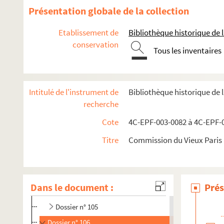
Dossier n° 95
Présentation globale de la collection
Dossier n° 96
Etablissement de
Bibliothèque historique de la
Dossier n° 97
conservation
Tous les inventaires
Dossier n° 98
Dossier n° 99
Dossier n° 99 bis
Intitulé de l'instrument de
Bibliothèque historique de 
Dossier n° 100
recherche
Dossier n° 101
Cote
4C-EPF-003-0082 à 4C-EPF-0
Dossier n° 102
Titre
Commission du Vieux Paris :
Dossier n° 103
Dossier n° 103 bis
Dossier n° 104
Dans le document :
Prés
Dossier n° 104 bis
Dossier n° 105
Dossier n° 106