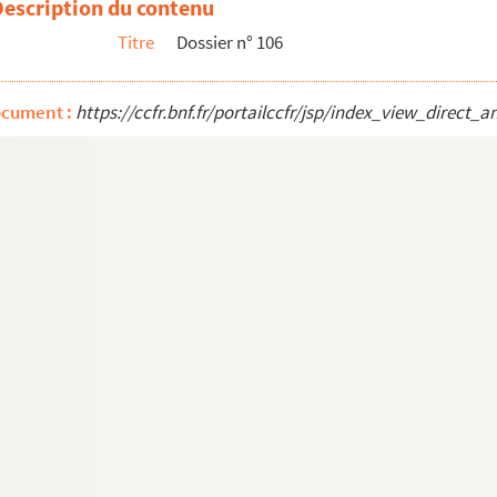
Description du contenu
s (Photographe) Paris. 15, avenue Montaigne. Théâtre des Champs Elysée
Titre
Dossier n° 106
ocument :
https://ccfr.bnf.fr/portailccfr/jsp/index_view_dire