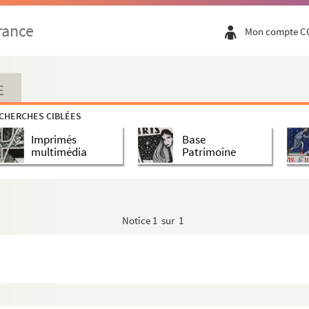
rance
Mon compte C
E
CHERCHES CIBLÉES
Imprimés
Base
multimédia
Patrimoine
Notice
1 sur 1