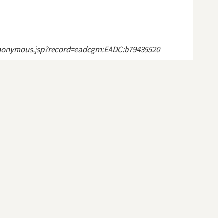
s, façades et...
ct_anonymous.jsp?record=eadcgm:EADC:b79435520