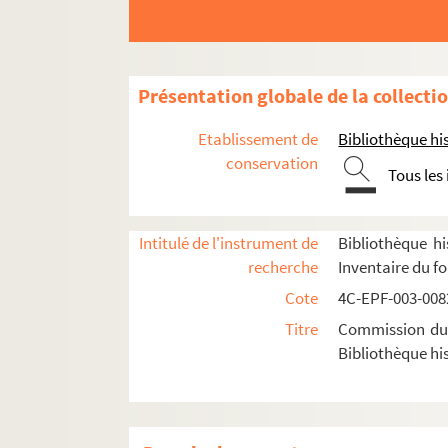
Dossier n° 88
Dossier n° 89
Dossier n° 90
Présentation globale de la collecti
Dossier n° 91
Etablissement de
Bibliothèque his
Dossier n° 92
conservation
Tous les
Dossier n° 93
Dossier n° 94
Intitulé de l'instrument de
Bibliothèque hi
Dossier n° 95
recherche
Inventaire du f
Dossier n° 96
Cote
4C-EPF-003-0082
Dossier n° 97
Titre
Commission du V
Dossier n° 98
Bibliothèque his
Dossier n° 99
Dossier n° 99 bis
Dossier n° 100