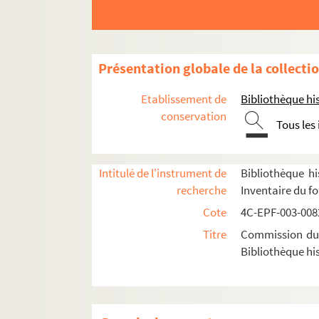
Dossier n° 83
Dossier n° 84
Dossier n° 85
Présentation globale de la collecti
Dossier n° 86
Etablissement de
Bibliothèque his
Dossier n° 87
conservation
Tous les
Dossier n° 88
Dossier n° 89
Intitulé de l'instrument de
Bibliothèque hi
Dossier n° 90
recherche
Inventaire du f
Dossier n° 91
Cote
4C-EPF-003-0082
Dossier n° 92
Titre
Commission du V
Dossier n° 93
Bibliothèque his
Dossier n° 94
Dossier n° 95
Dossier n° 96