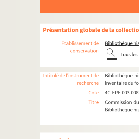
Dossier n° 82 bis
Dossier n° 83
Dossier n° 84
Présentation globale de la collecti
Dossier n° 85
Etablissement de
Bibliothèque his
Dossier n° 86
conservation
Tous les
Dossier n° 87
Dossier n° 88
Dossier n° 89
Intitulé de l'instrument de
Bibliothèque hi
recherche
Inventaire du f
Dossier n° 90
Cote
4C-EPF-003-0082
Dossier n° 91
Titre
Commission du V
Dossier n° 92
Bibliothèque his
Dossier n° 93
Dossier n° 94
Dossier n° 95