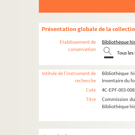
Dossier n° 79
Dossier n° 80
Dossier n° 81
Présentation globale de la collecti
Dossier n° 82
Etablissement de
Bibliothèque his
Dossier n° 82 bis
conservation
Tous les
Dossier n° 83
Dossier n° 84
Intitulé de l'instrument de
Bibliothèque hi
Dossier n° 85
recherche
Inventaire du f
Dossier n° 86
Cote
4C-EPF-003-0082
Dossier n° 87
Titre
Commission du V
Dossier n° 88
Bibliothèque his
Dossier n° 89
Dossier n° 90
Dossier n° 91