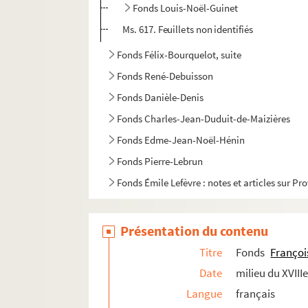
Fonds Louis-Noël-Guinet
Ms. 617. Feuillets non identifiés
Fonds Félix-Bourquelot, suite
Fonds René-Debuisson
Fonds Danièle-Denis
Fonds Charles-Jean-Duduit-de-Maizières
Fonds Edme-Jean-Noël-Hénin
Fonds Pierre-Lebrun
Fonds Émile Lefèvre : notes et articles sur Pr
Fonds Maximilien-Michelin, suite
Fonds Armand-Bernard-Moreau-de-La Roche
Présentation du contenu
Fonds de la famille Pétillon et de ses alliés
Titre
Fonds
Françoi
Fonds Jean-Baptiste-Rivot
Date
milieu du XVIII
Fonds Louis-Rogeron
Langue
français