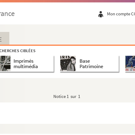
rance
 Villebon, au bénéfice du collège de Senac
Mon compte C
E
CHERCHES CIBLÉES
Imprimés
Base
multimédia
Patrimoine
s pseaumes des vespres des fériés de la semaine, ...
Notice
1 sur 1