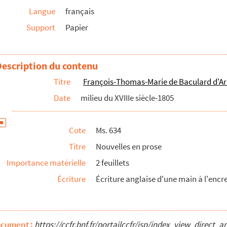
Langue
français
s
Support
Papier
fiée, ode
Description du contenu
antement, Vues de la campagne
Titre
François-Thomas-Marie de Baculard d'A
Date
milieu du XVIIIe siècle-1805
est ni Provins ni Sens
Cote
Ms. 634
Titre
Nouvelles en prose
 deux époux du XVIIe siècle
Importance matérielle
2 feuillets
Écriture
Écriture anglaise d'une main à l'encr
oine de la Trappe
ocument :
https://ccfr.bnf.fr/portailccfr/jsp/index_view_dire