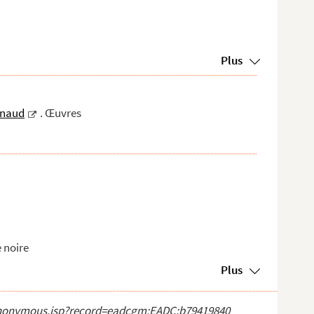
Plus
rnaud
. Œuvres
e noire
Plus
ct_anonymous.jsp?record=eadcgm:EADC:b79419840