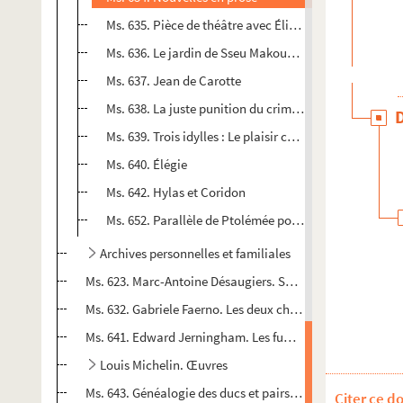
Ms. 635. Pièce de théâtre avec Élisinde, Cordus, Mileu
Ms. 636. Le jardin de Sseu Makouang, poème
Ms. 637. Jean de Carotte
Ms. 638. La juste punition du crime ou La divinité justi
Ms. 639. Trois idylles : Le plaisir champêtre, L'ench
Ms. 640. Élégie
Ms. 642. Hylas et Coridon
Ms. 652. Parallèle de Ptolémée pour Agendicum, qui n'
Archives personnelles et familiales
Ms. 623. Marc-Antoine Désaugiers. Souvenirs nocturnes de
Ms. 632. Gabriele Faerno. Les deux chiens et le cuisinier
Ms. 641. Edward Jerningham. Les funérailles d'Arabert, m
Louis Michelin. Œuvres
Ms. 643. Généalogie des ducs et pairs de France
Citer ce d