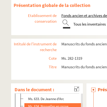
Ms. 615. Œuvres de circonstance
Présentation globale de la collection
Ms. 618. La vraie grandeur, poème
Etablissement de
Fonds ancien et archives de
Ms. 619. Remarques sur le poème épique
conservation
Tous les inventaires
Ms. 620. La sibylle
Ms. 621. Lorimon ou L'homme tel qu'il est
Ms. 622. La vraie grandeur
Intitulé de l'instrument de
Manuscrits du fonds ancien 
Ms. 624. L'antidote du divorce, poème
recherche
Ms. 625. L'émigration du plaisir
Cote
Ms. 282-1319
Ms. 626. Mon adolescence
Titre
Manuscrits du fonds ancien
Ms. 627. Lettre de Miss Peggy à Miss Charlotte Waslay
Ms. 628. Théâtre, théorie
Ms. 630. Dissertation historique sur les ouvrages de M.
Dans le document :
Prés
Ms. 631. Prophétie de saint Césaire
Ms. 633. De Jeanne d'Arc
Ms. 634. Nouvelles en prose