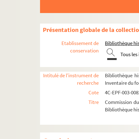
Dossier n° 65
Dossier n° 66
Dossier n° 67
Présentation globale de la collecti
Dossier n° 68
Etablissement de
Bibliothèque his
Dossier n° 69
conservation
Tous les
Dossier n° 69 bis
Dossier n° 70
Dossier n° 72
Intitulé de l'instrument de
Bibliothèque hi
recherche
Inventaire du f
Dossier n° 73
Cote
4C-EPF-003-0082
Dossier n° 74
Titre
Commission du V
Dossier n° 75
Bibliothèque his
Dossier n° 76
Dossier n° 77
Dossier n° 77 bis