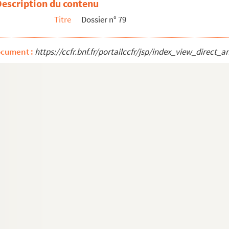
Description du contenu
is. 128, rue de la Boëtie. La façade
Titre
Dossier n° 79
ocument :
https://ccfr.bnf.fr/portailccfr/jsp/index_view_dire