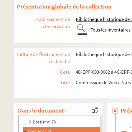
Dossier n° 66
Présentation globale de la collection
Dossier n° 67
Etablissement de
Bibliothèque historique de la
Dossier n° 68
conservation
Tous les inventaires
Dossier n° 69
Dossier n° 69 bis
Dossier n° 70
Intitulé de l'instrument de
Bibliothèque historique de 
Dossier n° 72
recherche
Dossier n° 73
Cote
4C-EPF-003-0082 à 4C-EPF-0
Dossier n° 74
Titre
Commission du Vieux Paris :
Dossier n° 75
Dossier n° 76
Dossier n° 77
Dans le document :
Prés
Dossier n° 77 bis
Dossier n° 78
Dossier n° 79