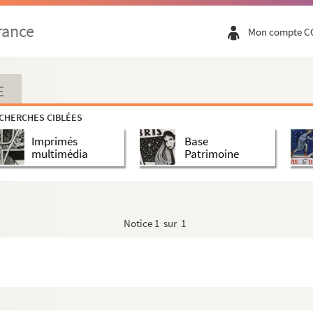
rance
Mon compte C
E
CHERCHES CIBLÉES
Imprimés
Base
multimédia
Patrimoine
Notice
1 sur 1