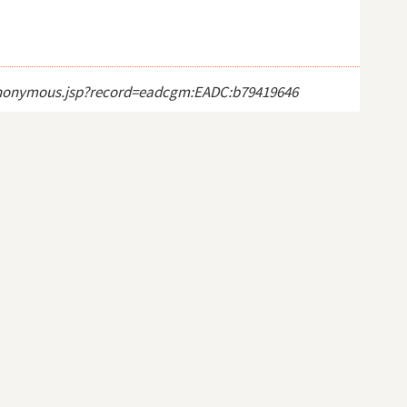
ct_anonymous.jsp?record=eadcgm:EADC:b79419646