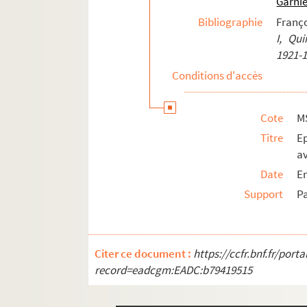
Garni
Bibliographie
Franç
I, Qui
1921-
Conditions d'accès
Cote
M
Titre
E
av
Date
E
Support
P
Citer ce document :
https://ccfr.bnf.fr/por
record=eadcgm:EADC:b79419515