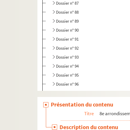
Dossier n° 87
Dossier n° 88
Dossier n° 89
Dossier n° 90
Dossier n° 91
Dossier n° 92
Dossier n° 93
Dossier n° 94
Dossier n° 95
Dossier n° 96
Dossier n° 97
Dossier n° 98
Présentation du contenu
Dossier n° 99
Titre
8e arrondisse
Dossier n° 99 bis
Description du contenu
Dossier n° 100