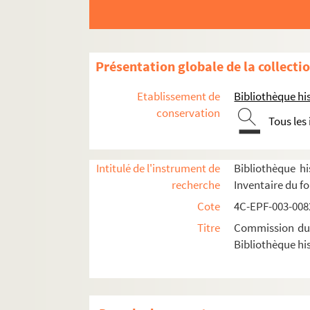
Dossier n° 62 bis
Dossier n° 63
Dossier n° 64
Présentation globale de la collecti
Dossier n° 65
Etablissement de
Bibliothèque his
Dossier n° 66
conservation
Tous les
Dossier n° 67
Dossier n° 68
Intitulé de l'instrument de
Bibliothèque hi
Dossier n° 69
recherche
Inventaire du f
Dossier n° 69 bis
Cote
4C-EPF-003-0082
Dossier n° 70
Titre
Commission du V
Dossier n° 72
Bibliothèque his
Dossier n° 73
Dossier n° 74
Dossier n° 75