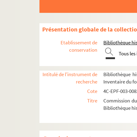
Dossier n° 58
Dossier n° 59
Dossier n° 60
Présentation globale de la collecti
Dossier n° 61
Etablissement de
Bibliothèque his
Dossier n° 62
conservation
Tous les
Dossier n° 62 bis
Dossier n° 63
Intitulé de l'instrument de
Bibliothèque hi
Dossier n° 64
recherche
Inventaire du f
Dossier n° 65
Cote
4C-EPF-003-0082
Dossier n° 66
Titre
Commission du V
Dossier n° 67
Bibliothèque his
Dossier n° 68
Dossier n° 69
Dossier n° 69 bis