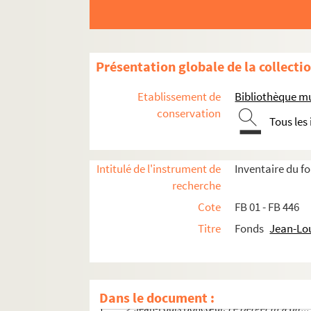
Présentation globale de la collecti
Etablissement de
Bibliothèque mu
conservation
Tous les
Intitulé de l'instrument de
Inventaire du 
recherche
Cote
FB 01 - FB 446
Titre
Fonds
Jean-Lo
Œuvres littéraires
Jean-Louis Boncœur,
Le Moulin de la Viei
Dans le document :
Jean-Louis Boncœur,
Le Berger m'a dit...