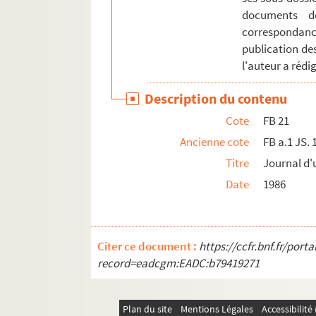
documents de
correspondance
publication de
l'auteur a rédig
Description du contenu
Cote
FB 21
Ancienne cote
FB a.1 JS. 
Titre
Journal d'
Date
1986
Citer ce document :
https://ccfr.bnf.fr/por
record=eadcgm:EADC:b79419271
Plan du site
Mentions Légales
Accessibilit