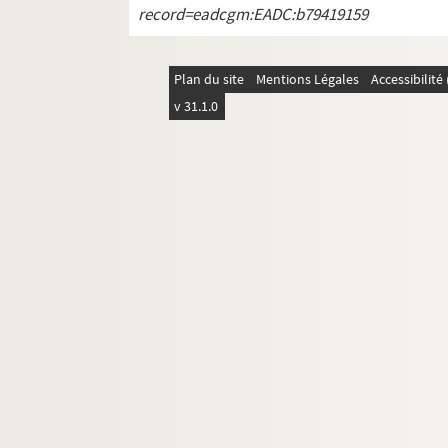
record=eadcgm:EADC:b79419159
Plan du site
Mentions Légales
Accessibilit
v 31.1.0