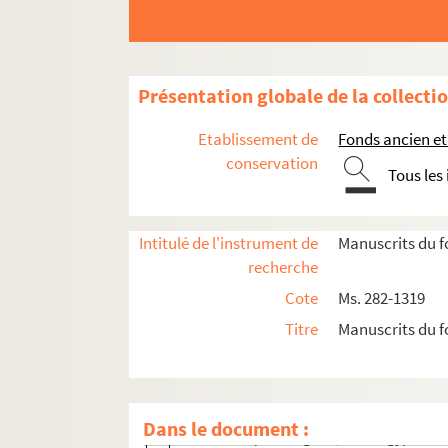
Ms. 529. Traité de philosophie
Ms. 530. Recueil de droit civil
Ms. 533. Charles Martin. Abrégé du commun des s
Présentation globale de la collecti
Ms. 542. Phisica seu Naturae studium
Etablissement de
Fonds ancien et
Ms. 813. Cahier d'écolier d'histoire de France
conservation
Tous les
Ms. 814. Histoire naturelle médicale : Antoine d
Fonds François-Thomas-Marie-de-Baculard-
Fonds Félix-Bourquelot, suite
Intitulé de l'instrument de
Manuscrits du f
recherche
Fonds René-Debuisson
Cote
Ms. 282-1319
Fonds Danièle-Denis
Titre
Manuscrits du f
Fonds Charles-Jean-Duduit-de-Maizières
Fonds Edme-Jean-Noël-Hénin
Ms. 576. Conte, fables et projet de tableau
Dans le document :
1. La soupe à l'oignon, conte égyptien