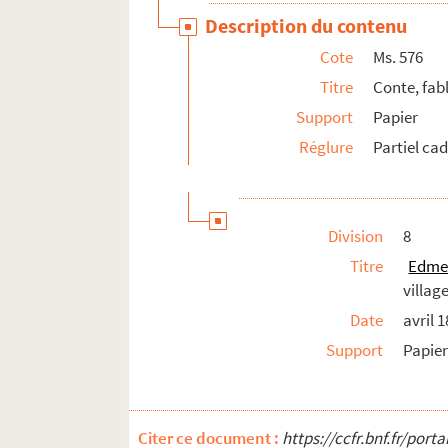
Description du contenu
Cote
Ms. 576
Titre
Conte, fabl
Support
Papier
Réglure
Partiel ca
Division
8
Titre
Edme 
villag
Date
avril 
Support
Papier
Citer ce document :
https://ccfr.bnf.fr/por